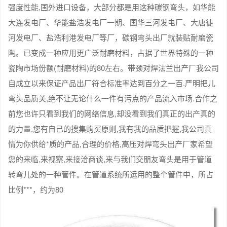
强度性能,国外进口设备，大部分都是用这种碳钢弯头，如华能
大连发电厂、华能盐浩发电厂一期、国华三河发电厂、大唐徒
河发电厂、盐浩利港发电厂等厂，碳钢弯头出厂就装贴耐磨瓷
陶。已变成一种应用更广泛耐磨材料，占据了世界特殊的一种
瓷陶市场份额(耐磨材料)的80左右。带颈对焊法兰出产厂我公司
自成立以来保证产品出厂符合标准率达到百分之一百.严明把儿
弯头品质关,绝不让无论什么一件有污点的产品流入市场.合作之
前您也许只看到我们的网络信息,却没看到我们真正的出产真的
的力量.您有自己的搜集购买原则,我有我的品质把握,我公司真
情为你供给*质的产品,合理的价格,高压对焊弯头出产厂家希望
您的来临,来视察,来接洽商谈,来与我们交朋友弯头是用于管道
转弯儿处的一种管件。在管道系统所运用的整个管件中，所占
比例***，约为80