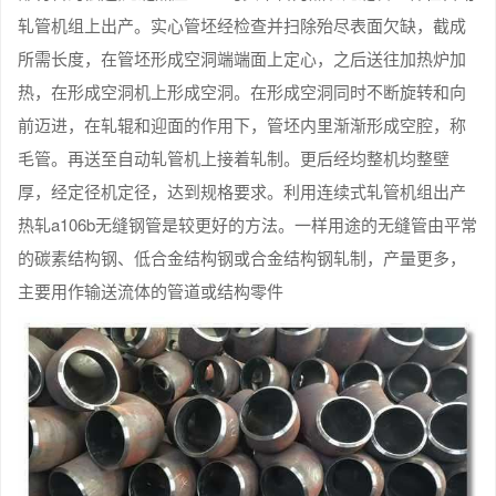
轧管机组上出产。实心管坯经检查并扫除殆尽表面欠缺，截成
所需长度，在管坯形成空洞端端面上定心，之后送往加热炉加
热，在形成空洞机上形成空洞。在形成空洞同时不断旋转和向
前迈进，在轧辊和迎面的作用下，管坯内里渐渐形成空腔，称
毛管。再送至自动轧管机上接着轧制。更后经均整机均整壁
厚，经定径机定径，达到规格要求。利用连续式轧管机组出产
热轧a106b无缝钢管是较更好的方法。一样用途的无缝管由平常
的碳素结构钢、低合金结构钢或合金结构钢轧制，产量更多，
主要用作输送流体的管道或结构零件