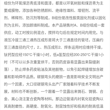
组份为环氧煤沥青底漆和面漆，都是以环氧树胶和煤沥青为主
要成膜物，添加各种防锈颜料、绝缘性填料、增韧剂、流平
剂、稀释剂、防沉剂等制成，B组份是改性胺类固化剂或以固化
剂为主料，添加颜填料制成。本产品销售时A、B组份组成一套
供应，动工时按比例混合，搅拌均匀后在规定时间内用完。与
液压冷拔三通三通热压成形是将大于三通直径的管坯，压扁约
至三通直径的尺寸，2.、热压成形2、焊条运用时应维持干燥，
钛钙型应经150℃干燥1小时，低a氢型应经200-250℃干燥1小
时（不可以以多次重复烘干，否则药皮容易显露出来裂缝剥
落），防止焊条药皮粘油及其他脏物，以免引起焊缝增加含碳
量和影响焊件品质。碳钢弯头的磨损一直是影响安全文明出产
的一个因素，大口径碳钢弯头出产厂家随着科学技术不断发
展，材料也不断创新，一个跟着一个显露出来铸石、铸钢、合
金、离心浇注复合瓷陶等材料。那边边管道内衬氧化铝瓷陶以
其高耐磨性、高硬度、耐氧化、耐腐蚀性好和极高的耐高低温