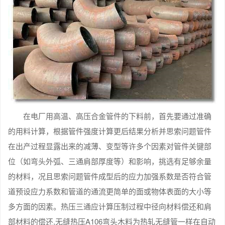
在电厂用高温、高压合金管件的下料前，首先要通过准确
的用料计算，根据管件强度计算更后结果分析并思索问题管件
在出产过程显露出来的减薄、变型等许多个因素对管件关键部
位（如弯头外弧、三通肩部厚度等）和影响，挑选有足够余量
的材料，况且思索问题管件成型后的应力加强系数是否符合管
道预设应力系数和管道的通流更简单的面或物体表面的大小等
多方面的因素。热压三通应计算压制过程中径向材料偿还和肩
部材料的偿还,无缝热压A106弯头木料为热轧无缝管一样在自动