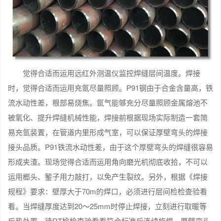
觉得合适而运用远红外测温仪监控焊缝层间温度。焊接
时，觉得合适而运用充氩尽量照顾。P91钢由于合金含量高，铁
流水动性差，根部易烧焦。氩气能够充分尽量照顾金属熔池不
被氧化、提升焊缝机械性能，焊接前根据现场实际制造一套简
易充氩装置，在管道内里形成气室，可以保证厚壁弯头的焊接
接头品质。P91铁流水动性差，由于这个厚壁弯头的焊缝很容易
形成夹渣。现场觉得合适而运用角向磨光机彻底收拾，不可以
运用榔头、錾子用力敲打，以免产生裂纹。另外，根据《焊接
规程》要求：壁厚大于70m的焊口，必须进行层间检检查验看
看。当焊缝厚度达到20～25mm时停止焊接，立刻进行取暖等
后热处置，待RT检检查验看看符合标准后连续施焊。厚壁弯头