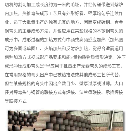
切机的割切加工成长度约为一米的毛坯，并经传递带送到熔炉
内加热。热推弯头成形工艺具有外形好看、壁厚均匀乎连续作
业，适于大批量出产的独有尤其的地方，因而变成碳钢、合金
钢弯头的主要成形方法，并也应用在某些规格的不锈钢弯头的
成形中。成形过程的加热方式有中频或高频感应加热（加热圈
可为多圈或单圈）、火焰加热和反射炉加热，觉得合适而运用
何种加热方式视成形产品要求和能+量物质物质情形决定。冲压
成形冲压成形弯头是*早应用于批量出产无缝弯头的成形工艺，
在常用规格的弯头出产中已被热推法或其他成形工艺所代替，
但在某些规格的弯头中因出产数目少、壁厚过厚或过薄。大口
径对焊弯头与钢管的联接方式有焊接、法兰盘联接、承插焊接
等联接方式