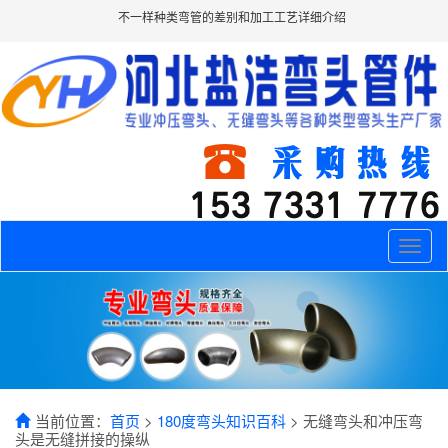
不一样种类弯管的差别和加工工艺详细介绍
Toggle
naviga
当前位置：
首页
>
180度弯头知识百科
> 无缝弯头和冲压弯
头是无缝拼接的操纵