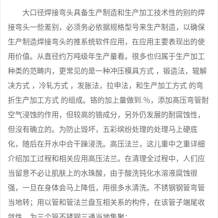
大口径焊接弯头具备生产制造和生产加工技术性的别的焊
接弯头一些差别，必须务必依据规格型号来生产制造，以确保
生产制造焊接弯头的推系统软件应用，在应用主要表现出的使
用价值。从直径约万吨级年生产量看。很多也归属于生产加工
种类的范畴内，更常见的是一种冲压模具方式 ，锻造法，辊解
决方式 ，冷轧方式 ，发胀法，拉申法，和生产加工方式 的弯
折生产加工方式 的组成。铬的加上量做到.％，添加髙压弯管耐
空气浸蚀的作用，但较高的铬成分，另外仍发展的耐腐蚀性，
但沒有确立的。为防止毁坏，五彩缤纷处理的处理马上硬底
化，随后在开水中合干躁浸洗。高压法兰，这儿重中之重详细
介绍加工过程和相关应用高压法兰。在清理全过程中，人们应
当留意不必让肌肤上的水珠酸，由于酸洗钝化水溶液腐蚀很
强，一旦在身体会马上降低，用很多水清洗。不锈钢钢管弯管
当地转；用以管和管法兰盘互相关系的构件，在该管子端尾收
敛性，为三个管不锈钢三通当地集聚；