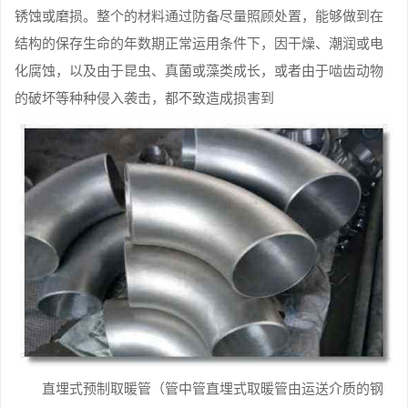
锈蚀或磨损。整个的材料通过防备尽量照顾处置，能够做到在
结构的保存生命的年数期正常运用条件下，因干燥、潮润或电
化腐蚀，以及由于昆虫、真菌或藻类成长，或者由于啮齿动物
的破坏等种种侵入袭击，都不致造成损害到
直埋式预制取暖管（管中管直埋式取暖管由运送介质的钢