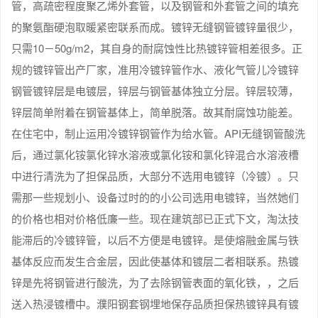
管，高疏密程度聚乙烯外套管，以及钢管和外套管之间的填充
的聚氨酯硬泡取暖紧密联系而成。镀锌无缝钢管镀锌量很少，
只需10－50g/m2，其自身的耐腐蚀性比热镀锌管相差很多。正
规的镀锌管出产厂家，准用冷镀锌管作水、液化气管儿冷镀锌
钢管镀锌层是电镀层，锌层与钢管基体独立分层。锌层较薄，
锌层简单附着在钢管基体上，简单脱落。故其耐腐蚀功能差。
在住宅中，制止运用冷镀锌钢管作为给水管。API无缝钢管酸洗
后，通过氯化铵氯化锌水溶液或氯化铵和氯化锌混合水溶液槽
中进行清洗为了担保品质，大部分不选用电镀锌（冷镀）。只
需那一些规划小、设备过时的的小公司选用电镀锌，当然她们
的价格也相对价格低廉一些。现在建筑部已正式下文，淘汰技
能滞后的冷镀锌管，以后不方便是电镀锌。是使熔融金属与铁
基体反应而发生合金层，因此使基体和镀层二者相联系。热镀
锌是先将钢管进行酸洗，为了去除钢管表面的氧化铁，，之后
送入热浸镀槽中。濮阳钢套钢埋地保存品质担保热镀锌具有镀