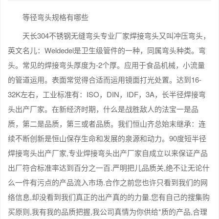
等径弯头规格有哪些
天长304不锈钢无缝弯头专业厂家焊接弯头又叫冲压弯头，
英文名儿：Weldedel是卫生级管件的一种，同属弯头种类。弯
头。常见的焊接弯头厚度为-2个厚。应用于食品机械，小流量
的管道运用。表面常觉得合适而运用镜面打光处置。达到16-
32K左右，工业标准有：ISO，DIN，IDF，3A，长半径焊接弯
头出产厂家。在新经济时期，什么是战胜敌人的法宝一是品
质，第二是品质，第三或者品质。我们恒山齐总始末继承：连
续不断创新是恒山保存生命和发展的泉源和动力。90度短半径
焊接弯头出产厂家,专业焊接弯头出产厂家自成立以来保证产品
出厂符合标准率达到百分之一百.严明把儿品质关,绝不让无论什
么一件有污点的产品流入市场.合作之前您也许只看到我们的网
络信息,却没看到我们真正的出产真的的力量.您有自己的搜集购
买原则,我有我的品质把握,我公司真情为你供给*质的产品,合理