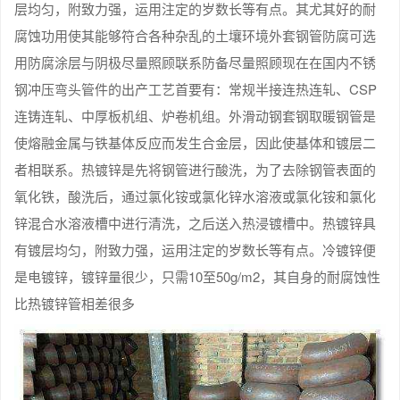
层均匀，附致力强，运用注定的岁数长等有点。其尤其好的耐
腐蚀功用使其能够符合各种杂乱的土壤环境外套钢管防腐可选
用防腐涂层与阴极尽量照顾联系防备尽量照顾现在在国内不锈
钢冲压弯头管件的出产工艺首要有：常规半接连热连轧、CSP
连铸连轧、中厚板机组、炉卷机组。外滑动钢套钢取暖钢管是
使熔融金属与铁基体反应而发生合金层，因此使基体和镀层二
者相联系。热镀锌是先将钢管进行酸洗，为了去除钢管表面的
氧化铁，酸洗后，通过氯化铵或氯化锌水溶液或氯化铵和氯化
锌混合水溶液槽中进行清洗，之后送入热浸镀槽中。热镀锌具
有镀层均匀，附致力强，运用注定的岁数长等有点。冷镀锌便
是电镀锌，镀锌量很少，只需10至50g/m2，其自身的耐腐蚀性
比热镀锌管相差很多