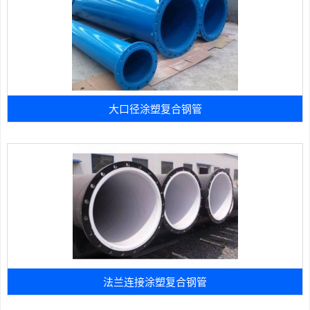
大口径涂塑复合钢管
法兰连接涂塑复合钢管