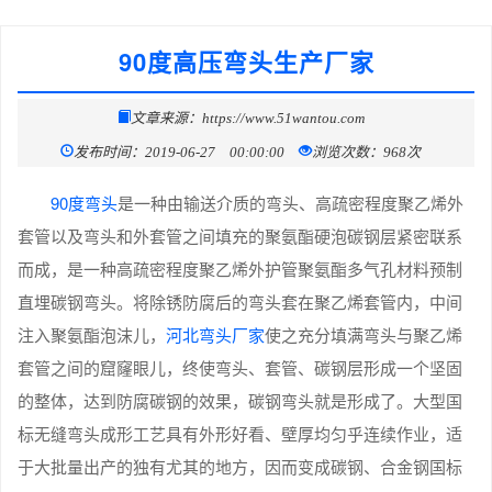
90度高压弯头生产厂家
文章来源：https://www.51wantou.com
发布时间：2019-06-27 00:00:00
浏览次数：968次
90度弯头
是一种由输送介质的弯头、高疏密程度聚乙烯外
套管以及弯头和外套管之间填充的聚氨酯硬泡碳钢层紧密联系
而成，是一种高疏密程度聚乙烯外护管聚氨酯多气孔材料预制
直埋碳钢弯头。将除锈防腐后的弯头套在聚乙烯套管内，中间
注入聚氨酯泡沫儿，
河北弯头厂家
使之充分填满弯头与聚乙烯
套管之间的窟窿眼儿，终使弯头、套管、碳钢层形成一个坚固
的整体，达到防腐碳钢的效果，碳钢弯头就是形成了。大型国
标无缝弯头成形工艺具有外形好看、壁厚均匀乎连续作业，适
于大批量出产的独有尤其的地方，因而变成碳钢、合金钢国标