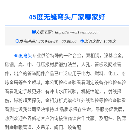
45度无缝弯头厂家哪家好
文章来源：https://www.51wantou.com
发布时间：2019-06-28 00:00:00
浏览次数：1406次
45度弯头
专业供给特殊的一种合金，双相钢，镍基合金，
碳钢，高、中、低压报材质锻打法兰，人孔，管板及疑难管
件，出产的管道配件产品已广泛应用于电力、燃料、化工、冶
炼金属等各个领域，本公司检检查验看看测定设备齐检检查验
看看测定手段更好：有冲击水压试验，机械性能，，射线探
伤，磁粉超声探伤，金相分析光谱检红外线监控等检检查验看
看测定设我公司坚决维持以‘品质求保存生命，靠服务促发展，
热烈欢迎各界新老客户咨询接洽商谈合作共赢。及配件、防腐
耐磨取暖管道、支吊架、阀门、设备配