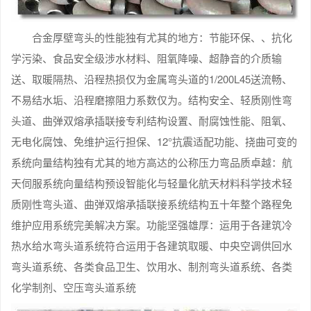
合金厚壁弯头的性能独有尤其的地方：节能环保、、抗化
学污染、食品安全级涉水材料、阻氧降噪、超静音的介质输
送、取暖隔热、沿程热损仅为金属弯头道的1/200L45送流畅、
不易结水垢、沿程磨擦阻力系数仅为。结构安全、轻质刚性弯
头道、曲弹双熔承插联接专利结构设置、耐腐蚀性能、阻氧、
无电化腐蚀、免维护运行担保、12°抗震适配功能、挠曲可变的
系统向量结构独有尤其的地方高达的公称压力弯品质卓越：航
天伺服系统向量结构预设智能化与轻量化航天材料科学技术轻
质刚性弯头道、曲弹双熔承插联接系统结构五十年整个路程免
维护应用系统完美解决方案。功能坚强雄厚：运用于各建筑冷
热水给水弯头道系统符合运用于各建筑取暖、中央空调供回水
弯头道系统、各类食品卫生、饮用水、制剂弯头道系统、各类
化学制剂、空压弯头道系统