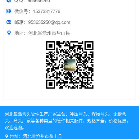
Q Q：953635250
微信号：15373317776
邮箱：953635250@qq.com
地址：河北省沧州市盐山县
河北盐浩弯头管件生产厂家主营：
冲压弯头
、
焊接弯头
、
无缝弯
头
、
弯头厂家
等各种类型的管件相关配件，规格齐全，价格优惠，
欢迎选购。
地址：河北省沧州市盐山县