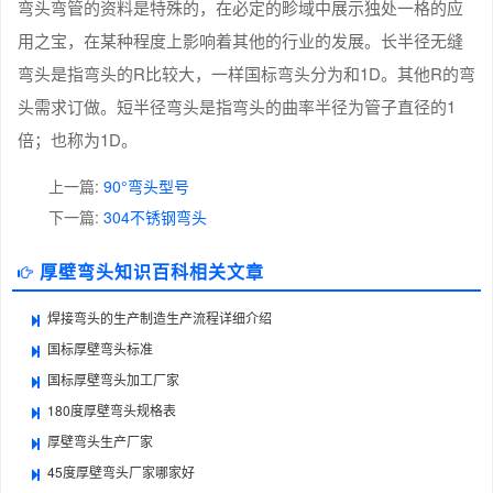
弯头弯管的资料是特殊的，在必定的畛域中展示独处一格的应
用之宝，在某种程度上影响着其他的行业的发展。长半径无缝
弯头是指弯头的R比较大，一样国标弯头分为和1D。其他R的弯
头需求订做。短半径弯头是指弯头的曲率半径为管子直径的1
倍；也称为1D。
上一篇:
90°弯头型号
下一篇:
304不锈钢弯头
厚壁弯头知识百科相关文章
焊接弯头的生产制造生产流程详细介绍
国标厚壁弯头标准
国标厚壁弯头加工厂家
180度厚壁弯头规格表
厚壁弯头生产厂家
45度厚壁弯头厂家哪家好