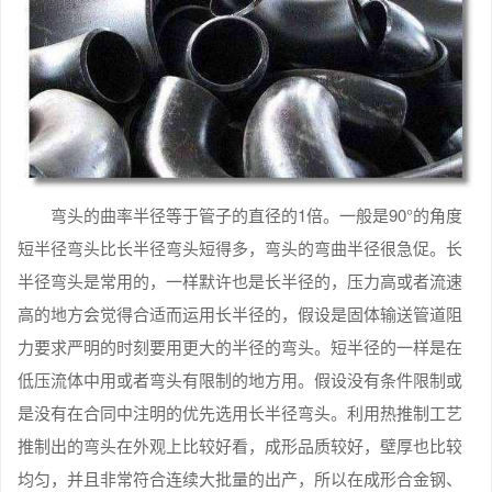
弯头的曲率半径等于管子的直径的1倍。一般是90°的角度
短半径弯头比长半径弯头短得多，弯头的弯曲半径很急促。长
半径弯头是常用的，一样默许也是长半径的，压力高或者流速
高的地方会觉得合适而运用长半径的，假设是固体输送管道阻
力要求严明的时刻要用更大的半径的弯头。短半径的一样是在
低压流体中用或者弯头有限制的地方用。假设没有条件限制或
是没有在合同中注明的优先选用长半径弯头。利用热推制工艺
推制出的弯头在外观上比较好看，成形品质较好，壁厚也比较
均匀，并且非常符合连续大批量的出产，所以在成形合金钢、