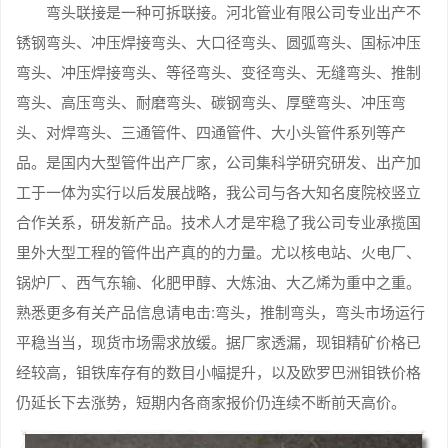
弯头联接是一种可拆联接。河北管业有限公司专业出产不
锈钢弯头、冲压焊接弯头、大口径弯头、圆弧弯头、国标冲压
弯头、冲压焊接弯头、等径弯头、变径弯头、无缝弯头、推制
弯头、高压弯头、耐磨弯头、碳钢弯头、厚壁弯头、冲压弯
头、对焊弯头、三通管件、四通管件、大小头管件系列等产
品。是国内大型管件出产厂家，公司集科学研究研发、出产加
工于一体为实行以后发展战略，我公司与各大知名度院校竖立
合作关系，研发新产品。技术人才是牢稳了我公司专业承揽国
里外大型工程的管件出产真的的力量。尤以核电站、火电厂、
锅炉厂、西气东输、化肥甲醇、大炼油、大乙烯为重中之重。
熟悉更多有关产品信息请电击:弯头，推制弯头，弯头市场运行
平稳当当，现货市场需求放缓。据厂家透漏，现钼精矿价格已
经较高，钼铁库存有的数目小幅提升，以及欧罗巴洲钼铁价格
仍延长下去涨势，短期内各商家报价仍连续不断前天高价。