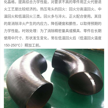
化晶格，提高综合力学性能，对要求不高的零件用正火代替退
火工艺是比较经济的。热压弯头的回火：回火分高温回火、中
温回火和低温回火三类。回火多与淬火、正火配合使用。其目
的是消除淬火产生的内应力，降低硬度和脆性，以取得预期的
力学性能。时效处理：为了消除精密量具或模具、零件在长期
使用中尺寸、形状发生变化，常在低温回火后（低温回火温度
150-250℃）精加工前。