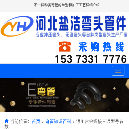
不一样种类弯管的差别和加工工艺详细介绍
Toggle
naviga
当前位置：
首页
>
弯管知识百科
> 银川合金焊接三通型号参
数