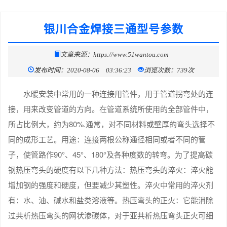
银川合金焊接三通型号参数
文章来源：https://www.51wantou.com
发布时间：2020-08-06 03:36:23
浏览次数：739次
水暖安装中常用的一种连接用管件，用于管道拐弯处的连
接，用来改变管道的方向。在管道系统所使用的全部管件中，
所占比例大，约为80%.通常，对不同材料或壁厚的弯头选择不
同的成形工艺。用途：连接两根公称通径相同或者不同的管
子，使管路作90°、45°、180°及各种度数的转弯。为了提高碳
钢热压弯头的硬度有以下几种方法：热压弯头的淬火：淬火能
增加钢的强度和硬度，但要减少其塑性。淬火中常用的淬火剂
有：水、油、碱水和盐类溶液等。热压弯头的正火：它能消除
过共析热压弯头的网状渗碳体，对于亚共析热压弯头正火可细