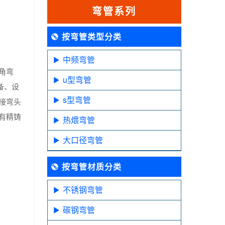
弯管系列
按弯管类型分类
中频弯管
角弯
u型弯管
备、设
s型弯管
接弯头
有精铸
热煨弯管
大口径弯管
按弯管材质分类
不锈钢弯管
碳钢弯管