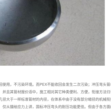
收回使用，不污染环境。而PEX不能收回会发生二次污染；冲压弯头管
，并且其管材报价适中，施工相对其它种类便利、方便，衔接方法归
孔径大于一样标准管材的内径，在体系中由于没有部分缩径的机械衔
，仅从描绘应力上讲，国标冲压弯头的耐压功能更佳。但由于各方面