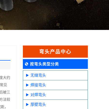
弯头产品中心
按弯头类型分类
无缝弯头
度大约
常见
焊接弯头
后被三
对焊弯头
方法较
厚壁弯头
辊距，