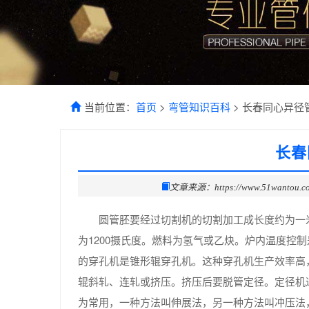
当前位置：
首页
>
弯管知识百科
> 长春同心异径
长春
文章来源：https://www.51wantou.c
圆管胚要经过切割机的切割加工成长度约为一
为1200摄氏度。燃料为氢气或乙炔。炉内温度控
的穿孔机是锥形辊穿孔机。这种穿孔机生产效率高
辊斜轧、连轧或挤压。挤压后要脱管定径。定径机
为常用，一种方法叫伸展法，另一种方法叫冲压法