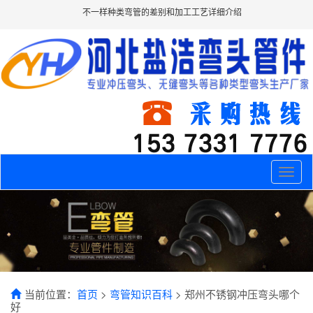
不一样种类弯管的差别和加工工艺详细介绍
Toggle
naviga
当前位置：
首页
>
弯管知识百科
> 郑州不锈钢冲压弯头哪个
好