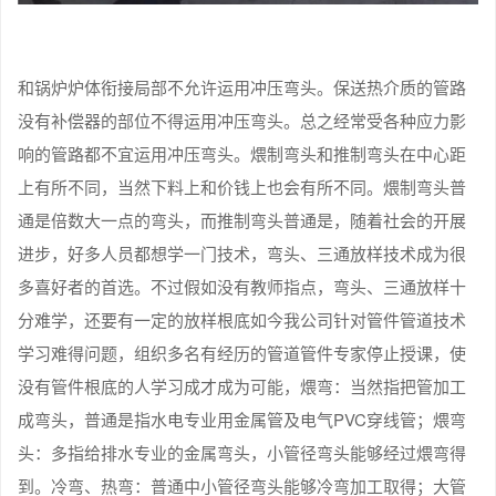
和锅炉炉体衔接局部不允许运用冲压弯头。保送热介质的管路
没有补偿器的部位不得运用冲压弯头。总之经常受各种应力影
响的管路都不宜运用冲压弯头。煨制弯头和推制弯头在中心距
上有所不同，当然下料上和价钱上也会有所不同。煨制弯头普
通是倍数大一点的弯头，而推制弯头普通是，随着社会的开展
进步，好多人员都想学一门技术，弯头、三通放样技术成为很
多喜好者的首选。不过假如没有教师指点，弯头、三通放样十
分难学，还要有一定的放样根底如今我公司针对管件管道技术
学习难得问题，组织多名有经历的管道管件专家停止授课，使
没有管件根底的人学习成才成为可能，煨弯：当然指把管加工
成弯头，普通是指水电专业用金属管及电气PVC穿线管；煨弯
头：多指给排水专业的金属弯头，小管径弯头能够经过煨弯得
到。冷弯、热弯：普通中小管径弯头能够冷弯加工取得；大管