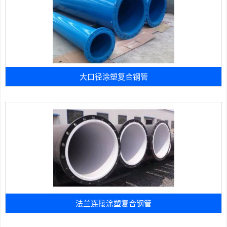
大口径涂塑复合钢管
法兰连接涂塑复合钢管