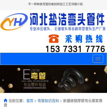
不一样种类弯管的差别和加工工艺详细介绍
Toggle
naviga
当前位置：
首页
>
弯管知识百科
> 新疆碳钢厚壁弯头哪家靠
谱