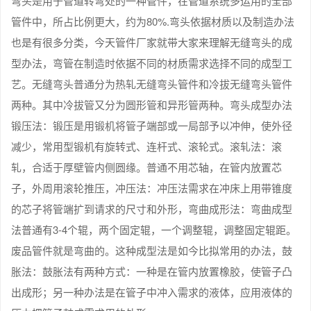
弯头是用于管道转弯处的一种管件，在管道系统多运用的全部
管件中，所占比例更大，约为80%.弯头依据材质以及制造办法
也是有很多分类，今天管件厂家就带大家来理解无缝弯头的成
型办法，弯管在制造时依据不同的材质需求选择不同的成型工
艺。无缝弯头普通分为热轧无缝弯头管件和冷拔无缝弯头管件
两种。其中冷拔管又分为圆形管和异形管两种。弯头成型办法
锻压法：锻压是用锻机将管子端部或一局部予以冲伸，使外径
减少，常用型锻机有旋转式、连杆式、滚轮式。滚轧法：滚
轧，合适于厚壁管内侧圆缘。普通不用芯轴，在管内放置芯
子，外周用滚轮推压，冲压法：冲压法需求在冲床上用带锥度
的芯子将管端扩到请求的尺寸和外形，弯曲成形法：弯曲成型
法普通有3-4个辊，两个固定辊，一个调整辊，调整固定辊距。
废品管件就是弯曲的。这种成型法是如今比拟常用的办法，鼓
胀法：鼓胀法有两种方式：一种是在管内放置橡胶，使管子凸
出成形；另一种办法是在管子中冲入需求的液体，应用液体的