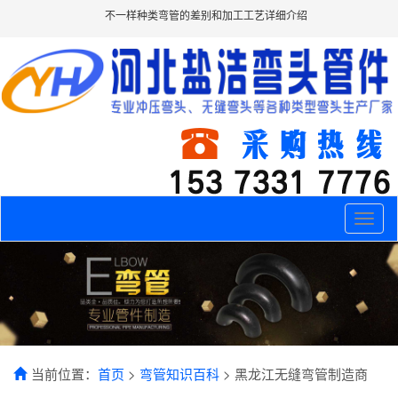
不一样种类弯管的差别和加工工艺详细介绍
Toggle
naviga
当前位置：
首页
>
弯管知识百科
> 黑龙江无缝弯管制造商