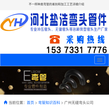
不一样种类弯管的差别和加工工艺详细介绍
Toggle
naviga
当前位置：
首页
>
弯管知识百科
> 广州无缝弯头公司