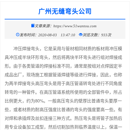
广州无缝弯头公司
文章来源：https://www.51wantou.com
发布时间：2020-08-03 13:47:10
浏览次数：933次
冲压焊接弯头，它是采用与管材相同材质的板材用冲压模
具冲压成半块环形弯头，然后将两块半环弯头进行组对焊接成
形。由于各类管道的焊接标准不同，通常是按组对点焊固定半
成品出厂，现场施工根据管道焊缝等级进行焊接，因此，也称
为两半焊接弯头高压弯头是用于高压管道转弯处进行不同角度
转弯的一种管件。在高压管道系统所使用的全部管件中，所占
比例更大，约为80%。一般高压弯头的壁厚比普通弯头要厚一
些，或者材质的耐高压强度比普通的弯头的强度要高一些。有
对焊和承插焊及丝扣连接三种方式。热压弯头是将管子加热后
用专业设备加工成型，然后切割加热到临界温度以上，保温一