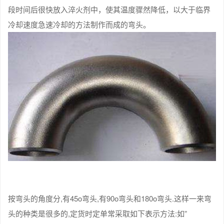
段时间后很快放入淬火剂中，使其温度骤然降低，以大于临界
冷却速度急速冷却的方法制作而成的弯头。
按弯头的角度分,有45o弯头,有90o弯头和180o弯头.这样一来弯
头的种类是很多的,定货时定单常采取如下表示方法:如”