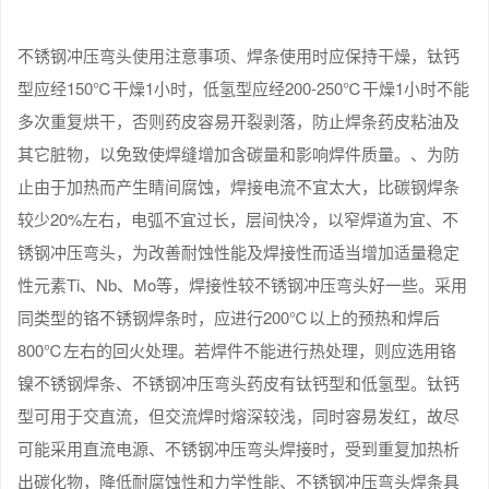
不锈钢冲压弯头使用注意事项、焊条使用时应保持干燥，钛钙
型应经150℃干燥1小时，低氢型应经200-250℃干燥1小时不能
多次重复烘干，否则药皮容易开裂剥落，防止焊条药皮粘油及
其它脏物，以免致使焊缝增加含碳量和影响焊件质量。、为防
止由于加热而产生睛间腐蚀，焊接电流不宜太大，比碳钢焊条
较少20%左右，电弧不宜过长，层间快冷，以窄焊道为宜、不
锈钢冲压弯头，为改善耐蚀性能及焊接性而适当增加适量稳定
性元素Ti、Nb、Mo等，焊接性较不锈钢冲压弯头好一些。采用
同类型的铬不锈钢焊条时，应进行200℃以上的预热和焊后
800℃左右的回火处理。若焊件不能进行热处理，则应选用铬
镍不锈钢焊条、不锈钢冲压弯头药皮有钛钙型和低氢型。钛钙
型可用于交直流，但交流焊时熔深较浅，同时容易发红，故尽
可能采用直流电源、不锈钢冲压弯头焊接时，受到重复加热析
出碳化物，降低耐腐蚀性和力学性能、不锈钢冲压弯头焊条具