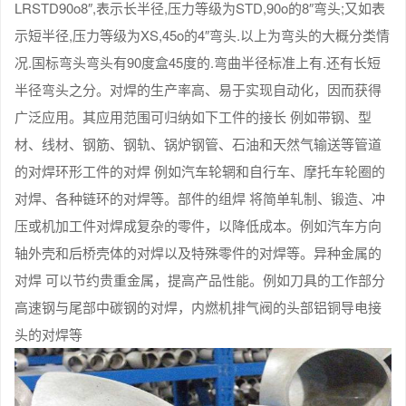
LRSTD90o8″,表示长半径,压力等级为STD,90o的8″弯头;又如表
示短半径,压力等级为XS,45o的4″弯头.以上为弯头的大概分类情
况.国标弯头弯头有90度盒45度的.弯曲半径标准上有.还有长短
半径弯头之分。对焊的生产率高、易于实现自动化，因而获得
广泛应用。其应用范围可归纳如下工件的接长 例如带钢、型
材、线材、钢筋、钢轨、锅炉钢管、石油和天然气输送等管道
的对焊环形工件的对焊 例如汽车轮辋和自行车、摩托车轮圈的
对焊、各种链环的对焊等。部件的组焊 将简单轧制、锻造、冲
压或机加工件对焊成复杂的零件，以降低成本。例如汽车方向
轴外壳和后桥壳体的对焊以及特殊零件的对焊等。异种金属的
对焊 可以节约贵重金属，提高产品性能。例如刀具的工作部分
高速钢与尾部中碳钢的对焊，内燃机排气阀的头部铝铜导电接
头的对焊等