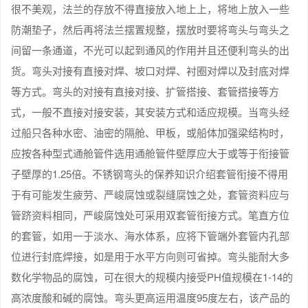
很不美观，法兰的存放不得直接放入地上上，将地上放入一些
防潮垫子，然后再将法兰摆置规整，摆放时要将弯头与弯头之
间留一条通道，不光可以起到通风的作用并且还便利弯头的出
货。弯头对接有直接对焊、坡口对焊、衬圈对焊以及封底对焊
等方式。弯头的对接有直接对接、扩管搭接、套管搭接等方
式，一般不直接对接安装，其安装方式和适应规模。当弯头经
过船只各种水密、油密的隔舱、甲板，或船体加强梁结构时，
应按各种型式通舱管件选用通舱管件壁厚应大于或等于衔接管
子壁厚的1.25倍。不锈钢弯头的保养知识介绍套管衔接不得用
于有可能发生疲劳、严峻腐蚀或裂缝腐蚀之处，套管资料应与
管跻资料相同，严峻腐蚀处可采用双套管衔接方式。笔直方位
的套管，如用一于淡水、海水体系，应将下管端外套管内孔部
位进行封底焊接，如是用于水平方向则可省掉。弯头能耐大多
数化学物品的腐蚀，可在很大的规模内接受PH值规模在1-14的
高浓度酸和碱的腐蚀。弯头更高运用温度95度左右，该产品的