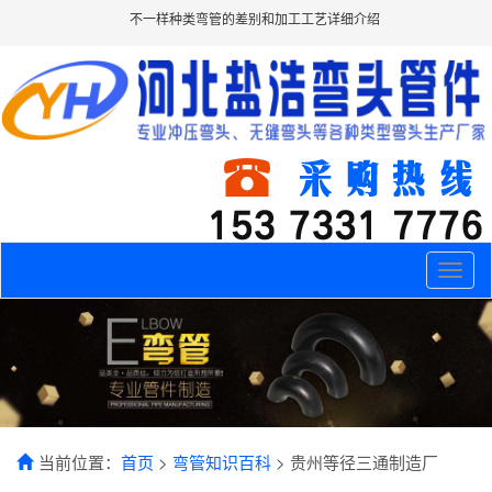
不一样种类弯管的差别和加工工艺详细介绍
Toggle
naviga
当前位置：
首页
>
弯管知识百科
> 贵州等径三通制造厂