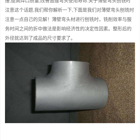
接,提高焊口质量,改善直缝弯头使用寿命.关于薄壁弯头刨铣时
注意这个话题,我们帮你解析一下,下面是我们对薄壁弯头刨铣时
注意一点自己的见解！薄壁弯头材进行刨铣时，铣削效率与服
务时间之间的折中做法是影响经济性的决定性因素。整形后的
外径就达到了成品的尺寸要求了。