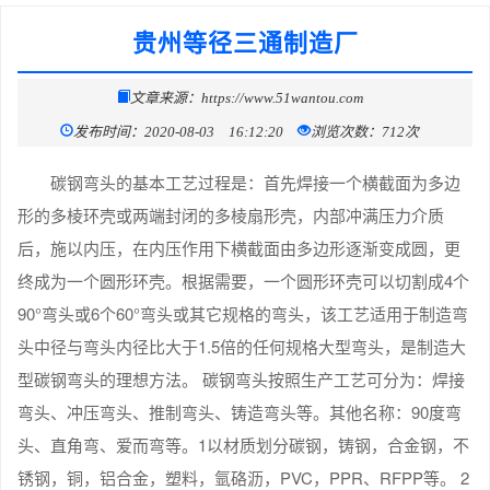
贵州等径三通制造厂
文章来源：https://www.51wantou.com
发布时间：2020-08-03 16:12:20
浏览次数：712次
碳钢弯头的基本工艺过程是：首先焊接一个横截面为多边
形的多棱环壳或两端封闭的多棱扇形壳，内部冲满压力介质
后，施以内压，在内压作用下横截面由多边形逐渐变成圆，更
终成为一个圆形环壳。根据需要，一个圆形环壳可以切割成4个
90°弯头或6个60°弯头或其它规格的弯头，该工艺适用于制造弯
头中径与弯头内径比大于1.5倍的任何规格大型弯头，是制造大
型碳钢弯头的理想方法。 碳钢弯头按照生产工艺可分为：焊接
弯头、冲压弯头、推制弯头、铸造弯头等。其他名称：90度弯
头、直角弯、爱而弯等。1以材质划分碳钢，铸钢，合金钢，不
锈钢，铜，铝合金，塑料，氩硌沥，PVC，PPR、RFPP等。 2