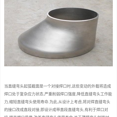
当直缝弯头起弧截面是一个对接焊口时,这些变动的外载将造成
焊口处于复杂应力状态,严重削弱焊口强度,降低直缝弯头工作能
力,缩短直缝弯头使用寿命.为此,从设计上考虑,将对焊直缝弯头
的接口改成直段对接,即设计成带直段直缝弯头,有利于焊口对