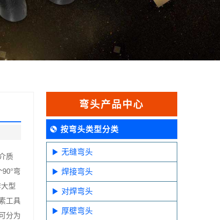
弯头产品中心
按弯头类型分类
无缝弯头
介质
0°弯
焊接弯头
作大型
对焊弯头
素工具
厚壁弯头
可分为