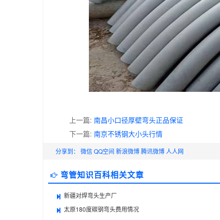
上一篇:
南昌小口径厚壁弯头正品保证
下一篇:
南京不锈钢大小头行情
分享到：
微信
QQ空间
新浪微博
腾讯微博
人人网
弯管知识百科相关文章
新疆对焊弯头生产厂
太原180度碳钢弯头费用情况