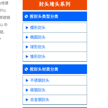
为修建
封头堵头系列
6%)
按封头类型分类
通常碳钢
) 中
蝶形封头
质硫、
椭圆封头
P
球形封头
锥形封头
按封头材质分类
不锈钢封头
碳钢封头
合金钢封头