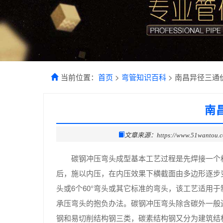
当前位置：
首页
>
弯管知识百科
> 南昌异径三通
南
文章来源：https://www.51wantou.
碳钢冲压弯头成型基本工艺过程是先焊接一个
后，施以内压，在内压效果下横截面由多边形逐步变
头或6个60°弯头或其它标准的弯头，该工艺适用
承压弯头的抱负办法。碳钢冲压弯头除含碳外一般
钢和易切削结构钢三类，碳素结构钢又分为建筑结