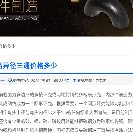
价格多少
昌异径三通价格多少
com
发布时间：2020-08-07 09:53:37
浏览次数：767次
横截面为多边形的多棱环壳或两端封闭的多棱扇形壳，内部冲满压力
成圆终成为一个圆形环壳。根据需要，一个圆形环壳能够切割成4个9
于制作弯头中径与弯头内径比大于1.5的任何标准大型弯头，是目前制
还含有少量的硅、锰、硫、磷按用处能够把碳钢分为碳素结构钢、碳
构钢和机器制作结构钢两种；国标无缝弯头碳钢冲压弯头按冶炼办法