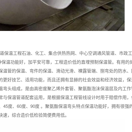
管道保温工程石油、化工、集合供热热网、中心空调通风管道、市政
一种保温功能好，加平安可靠，工程造价低的直埋预制保温管。有用的
保温管的保温、弯件的保温、滑动光滑、裸露管端、捌弯处的防水、
的更好技艺、适用功能，而且还拥有显赫的社会效益和经济效益，保
温弯头组成，是由高密度聚乙烯外套管、聚氨酯泡沫保温层及内工作
常与保温管道配套运用，是根据保温工程管线设计时用于赔偿作用，
45度、60度、90度 。聚氨酯保温弯头特点保温功能好，拥有很强
快速，综合造价低检验简便费用低。