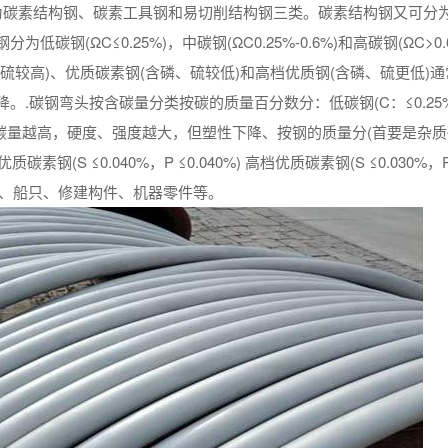
为碳素结构钢、碳素工具钢和易切削结构钢三类。碳素结构钢又可分
(ΩC≤0.25%)，中碳钢(ΩC0.25%-0.6%)和高碳钢(ΩC>0.
硫较高)、优质碳素钢(含磷、硫较低)和高档优质钢(含磷、硫更低)
.碳钢弯头按含碳量分类按碳的质量百分数分：低碳钢(C：≤0.25%
>0.6%) 含碳量越高，硬度、强度越大，但塑性下降、按钢的质量分(首要是杂
优质碳素钢(S ≤0.040%，P ≤0.040%) 高档优质碳素钢(S ≤0.030%，
桥梁、船只、修建构件、机器零件等。