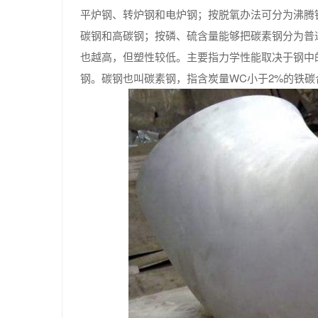
平炉钢、转炉钢和电炉钢；按脱氧办法可分为沸腾
碳钢和高碳钢；按磷、硫含量能够把碳素钢分为普
也越高，但塑性较低。主要指力学性能取决于钢中
钢。碳钢也叫碳素钢，指含炭量WC小于2%的铁碳