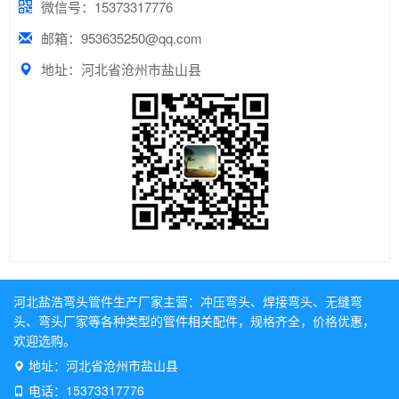
微信号：15373317776
邮箱：953635250@qq.com
地址：河北省沧州市盐山县
河北盐浩弯头管件生产厂家主营：
冲压弯头
、
焊接弯头
、
无缝弯
头
、
弯头厂家
等各种类型的管件相关配件，规格齐全，价格优惠，
欢迎选购。
地址：河北省沧州市盐山县
电话：15373317776