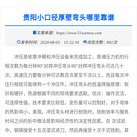
贵阳小口径厚壁弯头哪里靠谱
文章来源：https://www.51wantou.com
发布时间：2020-08-03 15:22:16
浏览次数：802次
冲压是依靠冲模和冲压设备来完成加工，普通压力机的行
程次数为每分钟90°对焊冲压弯头90°对焊冲压弯头可达几十
次，高速压力要每分钟可达数百次甚至千次以上，而且每次冲
压行程就可能得到一个冲压件。冲压弯头的低温焊接原理：软
钎和硬钎，热源根据不同的现场要求选取。优点：操作灵活，
可选择性强，技术要求比较低，变形量可以控制好，对于母体
的热影响小，美观。冲压弯头材进行刨铣时，铣削效率与服务
时间之间的折中做法是影响经济性的决定性因素。在 次试验
中，钢袋接受十五次湿式进刀，然后再接受十次干式铣削。其