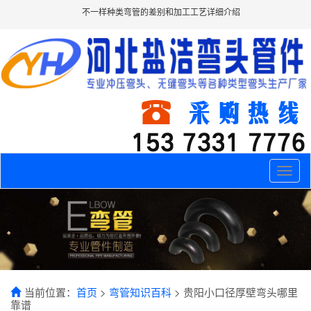
不一样种类弯管的差别和加工工艺详细介绍
Toggle
naviga
当前位置：
首页
>
弯管知识百科
> 贵阳小口径厚壁弯头哪里
靠谱