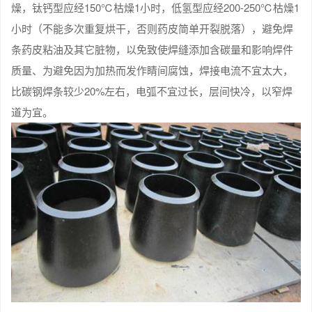
燥，钛钙型应经150℃枯燥1小时，低氢型应经200-250℃枯燥1
小时（不能多次重复烘干，否则药皮简单开裂脱落），避免焊
条药皮粘油及其它脏物，以免致使焊缝添加含碳量和影响焊件
质量、为避免因为加热而发作睛间腐蚀，焊接电流不宜太大，
比碳钢焊条较少20%左右，电弧不宜过长，层间快冷，以窄焊
道为宜。