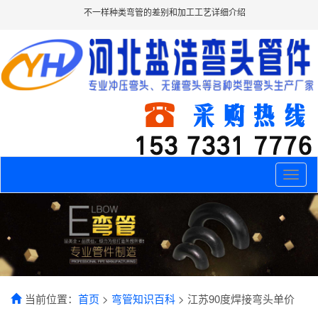
不一样种类弯管的差别和加工工艺详细介绍
Toggle
naviga
当前位置：
首页
>
弯管知识百科
> 江苏90度焊接弯头单价