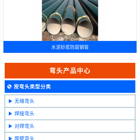
水泥砂浆防腐钢管
弯头产品中心
按弯头类型分类
无缝弯头
焊接弯头
对焊弯头
厚壁弯头