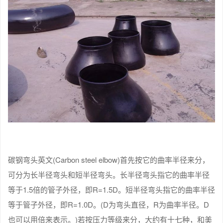
碳钢弯头英文(Carbon steel elbow)首先按它的曲率半径来分，
可分为长半径弯头和短半径弯头。长半径弯头指它的曲率半径
等于1.5倍的管子外径，即R=1.5D。短半径弯头指它的曲率半径
等于管子外径，即R=1.0D。(D为弯头直径，R为曲率半径。D
也可以用倍来表示。)若按压力等级来分，大约有十七种，和美