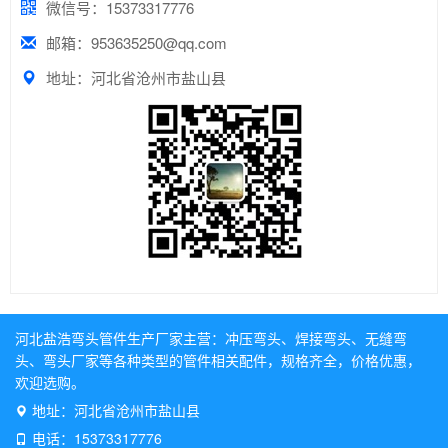
微信号：15373317776
邮箱：953635250@qq.com
地址：河北省沧州市盐山县
河北盐浩弯头管件生产厂家主营：
冲压弯头
、
焊接弯头
、
无缝弯
头
、
弯头厂家
等各种类型的管件相关配件，规格齐全，价格优惠，
欢迎选购。
地址：河北省沧州市盐山县
电话：15373317776