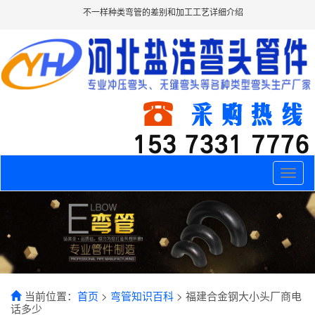
不一样种类弯管的差别和加工工艺详细介绍
Toggle
naviga
当前位置：
首页
>
弯管知识百科
> 福建合金钢大小头厂商电
话多少