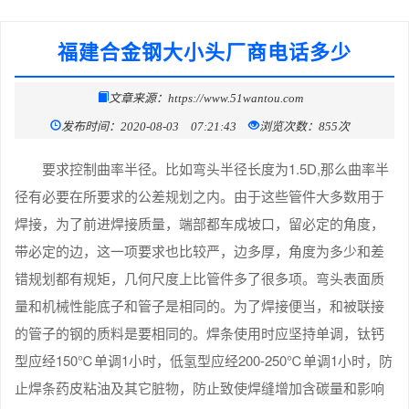
福建合金钢大小头厂商电话多少
文章来源：https://www.51wantou.com
发布时间：2020-08-03 07:21:43
浏览次数：855次
要求控制曲率半径。比如弯头半径长度为1.5D,那么曲率半
径有必要在所要求的公差规划之内。由于这些管件大多数用于
焊接，为了前进焊接质量，端部都车成坡口，留必定的角度，
带必定的边，这一项要求也比较严，边多厚，角度为多少和差
错规划都有规矩，几何尺度上比管件多了很多项。弯头表面质
量和机械性能底子和管子是相同的。为了焊接便当，和被联接
的管子的钢的质料是要相同的。焊条使用时应坚持单调，钛钙
型应经150℃单调1小时，低氢型应经200-250℃单调1小时，防
止焊条药皮粘油及其它脏物，防止致使焊缝增加含碳量和影响