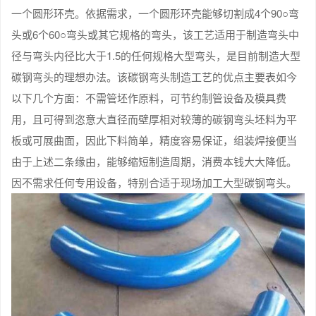
一个圆形环壳。依据需求，一个圆形环壳能够切割成4个90○弯
头或6个60○弯头或其它规格的弯头，该工艺适用于制造弯头中
径与弯头内径比大于1.5的任何规格大型弯头，是目前制造大型
碳钢弯头的理想办法。该碳钢弯头制造工艺的优点主要表如今
以下几个方面：不需管坯作原料，可节约制管设备及模具费
用，且可得到恣意大直径而壁厚相对较薄的碳钢弯头坯料为平
板或可展曲面，因此下料简单，精度容易保证，组装焊接便当
由于上述二条缘由，能够缩短制造周期，消费本钱大大降低。
因不需求任何专用设备，特别合适于现场加工大型碳钢弯头。