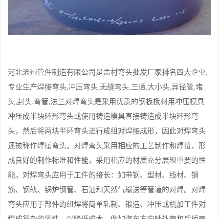
河北沧州管件制造有限公司是孟村弯头批发厂家排名四大企业,
专业生产焊接弯头,冲压弯头,无缝弯头,三通,大小头,异径管,堵
头,封头,弯管,法兰对焊弯头是采用优质的钢板板材用冲压模具
冲压成半块环形弯头或使用铸造模具直接铸造成半块环形弯
头，然后将两块半环弯头进行成组对焊接成形，因此对焊弯头
还被称作焊接弯头。对焊弯头采用相应的工艺制作和焊接，形
成良好的制作标准和性能，采用相应的材质充分展现重要的性
能。对焊弯头应用于工件的接长：如带钢、型材、线材、钢
筋、钢轨、锅炉钢管、石油和天然气输送等管道的对焊。对焊
弯头应用于部件的组焊将简单轧制、锻造、冲压或机加工件对
焊成复杂的零件，以降低成本。例如汽车方向轴外壳和后桥壳