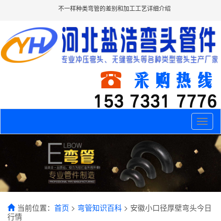
不一样种类弯管的差别和加工工艺详细介绍
Toggle
naviga
当前位置：
首页
>
弯管知识百科
> 安徽小口径厚壁弯头今日
行情