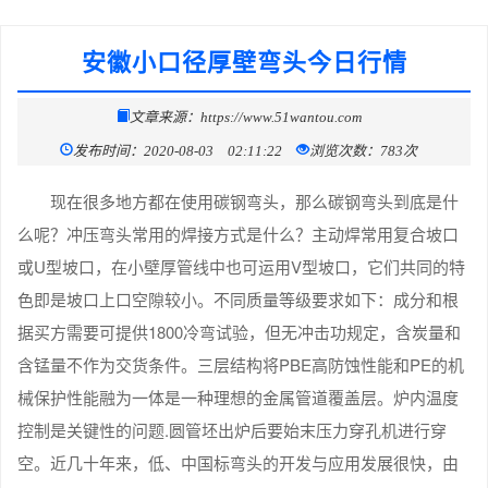
安徽小口径厚壁弯头今日行情
文章来源：https://www.51wantou.com
发布时间：2020-08-03 02:11:22
浏览次数：783次
现在很多地方都在使用碳钢弯头，那么碳钢弯头到底是什
么呢？冲压弯头常用的焊接方式是什么？主动焊常用复合坡口
或U型坡口，在小壁厚管线中也可运用V型坡口，它们共同的特
色即是坡口上口空隙较小。不同质量等级要求如下：成分和根
据买方需要可提供1800冷弯试验，但无冲击功规定，含炭量和
含锰量不作为交货条件。三层结构将PBE高防蚀性能和PE的机
械保护性能融为一体是一种理想的金属管道覆盖层。炉内温度
控制是关键性的问题.圆管坯出炉后要始末压力穿孔机进行穿
空。近几十年来，低、中国标弯头的开发与应用发展很快，由