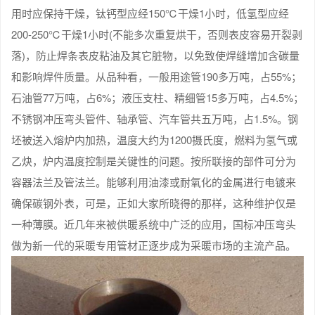
用时应保持干燥，钛钙型应经150℃干燥1小时，低氢型应经
200-250℃干燥1小时(不能多次重复烘干，否则表皮容易开裂剥
落)，防止焊条表皮粘油及其它脏物，以免致使焊缝增加含碳量
和影响焊件质量。从品种看，一般用途管190多万吨，占55%；
石油管77万吨，占6%；液压支柱、精细管15多万吨，占4.5%；
不锈钢冲压弯头管件、轴承管、汽车管共五万吨，占1.5%。钢
坯被送入熔炉内加热，温度大约为1200摄氏度，燃料为氢气或
乙炔，炉内温度控制是关键性的问题。按所联接的部件可分为
容器法兰及管法兰。能够利用油漆或耐氧化的金属进行电镀来
确保碳钢外表，可是，正如大家所晓得的那样，这种维护仅是
一种薄膜。近几年来被供暖系统中广泛的应用，国标冲压弯头
做为新一代的采暖专用管材正逐步成为采暖市场的主流产品。