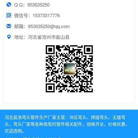
Q Q：953635250
微信号：15373317776
邮箱：953635250@qq.com
地址：河北省沧州市盐山县
河北盐浩弯头管件生产厂家主营：
冲压弯头
、
焊接弯头
、
无缝弯
头
、
弯头厂家
等各种类型的管件相关配件，规格齐全，价格优惠，
欢迎选购。