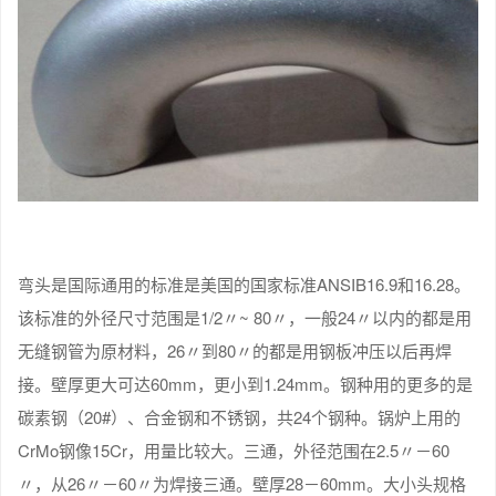
弯头是国际通用的标准是美国的国家标准ANSIB16.9和16.28。
该标准的外径尺寸范围是1/2〃~ 80〃，一般24〃以内的都是用
无缝钢管为原材料，26〃到80〃的都是用钢板冲压以后再焊
接。壁厚更大可达60mm，更小到1.24mm。钢种用的更多的是
碳素钢（20#）、合金钢和不锈钢，共24个钢种。锅炉上用的
CrMo钢像15Cr，用量比较大。三通，外径范围在2.5〃－60
〃，从26〃－60〃为焊接三通。壁厚28－60mm。大小头规格