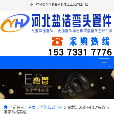
不一样种类弯管的差别和加工工艺详细介绍
Toggle
naviga
当前位置：
首页
>
弯管知识百科
> 黑龙江碳钢椭圆封头管帽
哪家价格实惠