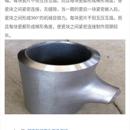
帽。每块瓷片不但互压互插，而且每块瓷都形成梯形角度，使
瓷块之间紧密连接，无缝隙，当一圈的更后一块紧密嵌入后，
瓷块之间形成360°的机械自锁力。每块瓷片不但互压互插，而
且每块瓷都形成梯形角度，使瓷块之间紧密连接制作周期较
长。