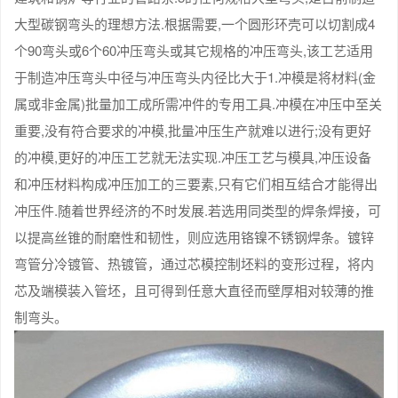
大型碳钢弯头的理想方法.根据需要,一个圆形环壳可以切割成4
个90弯头或6个60冲压弯头或其它规格的冲压弯头,该工艺适用
于制造冲压弯头中径与冲压弯头内径比大于1.冲模是将材料(金
属或非金属)批量加工成所需冲件的专用工具.冲模在冲压中至关
重要,没有符合要求的冲模,批量冲压生产就难以进行;没有更好
的冲模,更好的冲压工艺就无法实现.冲压工艺与模具,冲压设备
和冲压材料构成冲压加工的三要素,只有它们相互结合才能得出
冲压件.随着世界经济的不时发展.若选用同类型的焊条焊接，可
以提高丝锥的耐磨性和韧性，则应选用铬镍不锈钢焊条。镀锌
弯管分冷镀管、热镀管，通过芯模控制坯料的变形过程，将内
芯及端模装入管坯，且可得到任意大直径而壁厚相对较薄的推
制弯头。