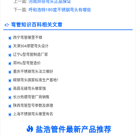
上一篇:
河南异径弯头正品保证
下一篇:
呼和浩特180度不锈钢弯头有哪些
弯管知识百科相关文章
西宁弯管哪里不错
天津304厚壁弯头设计
辽宁u型弯管制造厂家
郑州u型弯管造价
重庆不锈钢弯头法兰哪好
碳钢弯头国家标准生产基地！
南昌无缝弯头哪家强
长沙热煨弯管厂商销售
陕西弯管型号参数及原理
上海不锈钢弯头哪里有名
盐浩管件最新产品推荐