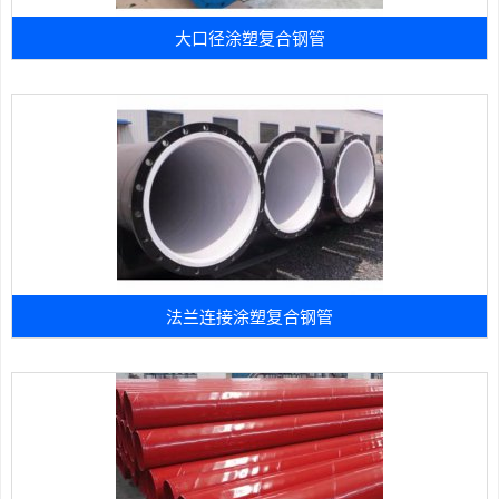
大口径涂塑复合钢管
法兰连接涂塑复合钢管