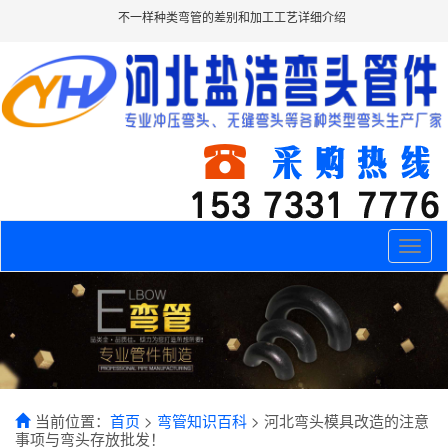
不一样种类弯管的差别和加工工艺详细介绍
Toggle
naviga
当前位置：
首页
>
弯管知识百科
> 河北弯头模具改造的注意
事项与弯头存放批发！