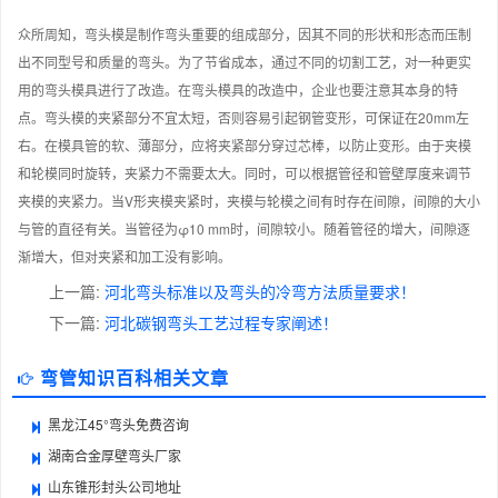
众所周知，弯头模是制作弯头重要的组成部分，因其不同的形状和形态而压制
出不同型号和质量的弯头。为了节省成本，通过不同的切割工艺，对一种更实
用的弯头模具进行了改造。在弯头模具的改造中，企业也要注意其本身的特
点。弯头模的夹紧部分不宜太短，否则容易引起钢管变形，可保证在20mm左
右。在模具管的软、薄部分，应将夹紧部分穿过芯棒，以防止变形。由于夹模
和轮模同时旋转，夹紧力不需要太大。同时，可以根据管径和管壁厚度来调节
夹模的夹紧力。当V形夹模夹紧时，夹模与轮模之间有时存在间隙，间隙的大小
与管的直径有关。当管径为φ10 mm时，间隙较小。随着管径的增大，间隙逐
渐增大，但对夹紧和加工没有影响。
上一篇:
河北弯头标准以及弯头的冷弯方法质量要求！
下一篇:
河北碳钢弯头工艺过程专家阐述！
弯管知识百科相关文章
黑龙江45°弯头免费咨询
湖南合金厚壁弯头厂家
山东锥形封头公司地址