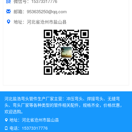
微信号：15373317776
邮箱：953635250@qq.com
地址：河北省沧州市盐山县
河北盐浩弯头管件生产厂家主营：
冲压弯头
、
焊接弯头
、
无缝弯
头
、
弯头厂家
等各种类型的管件相关配件，规格齐全，价格优惠，
欢迎选购。
地址：河北省沧州市盐山县
电话：15373317776