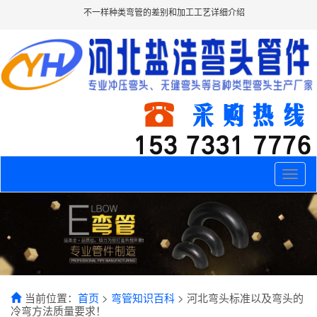
不一样种类弯管的差别和加工工艺详细介绍
Toggle
naviga
当前位置：
首页
>
弯管知识百科
> 河北弯头标准以及弯头的
冷弯方法质量要求！