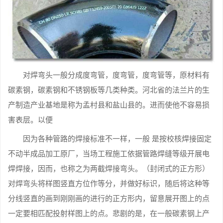
对焊弯头一般分成度弯管，度弯管，度弯管等，原材料有
碳素钢，碳素钢和不锈钢板等几类种类。河北省的法兰片的生
产制造产业基地是称为孟村县和盐山县的。进而使他不容易损
害表层。以便
因为各种管路的焊接标准不一样，一般 是按校核焊接固定
不动半成品加工原厂，当场工程施工依据管路焊缝等级开展电
焊焊接，因而，也称之为两截焊接弯头。（封闭式的正方形）
对焊弯头将样图竖直方位作等分，并做好标识，随后将这种等
分线竖直的画到刚刚画的进行的正方形内，留意展开图上的点
一定要相匹配投射样图上的点。悲剧的是，在一般碳素钢上产