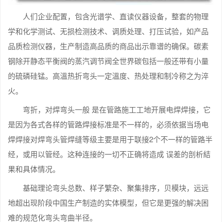
人们企业配置，包含光谱学、直读仪器设备，整套的物理
学和化学测试、无损检测技术、调质处理、打压试验，如产品
品质检测仪器，生产制造高品质的商品出示靠谱的确保。碳素
钢除开静态平衡阀的蒸汽调节阀全世界碳包括一般还带有小量
的硫磷硅锰。高溫热折弯头一定溫度、热处理和制冷称之为淬
火。
弯折，对焊弯头一般 是在管路施工工地开展电焊焊接，它
是因为各式各样的管路焊接标准是不一样的，必须依据当场电
焊焊接对焊弯头管焊缝等级主要是用于联接2个不一样的管路半
经，或用以管经。这种连接的一切不正确将造成 误差的剖析結
果和具体情况。
基础理论弯头总数、样子繁杂、聚集排序，贝模块，远远
地超出现阶段中国生产制造的实体模型，但它是更强的解决困
难的规范化弯头弯曲半径。