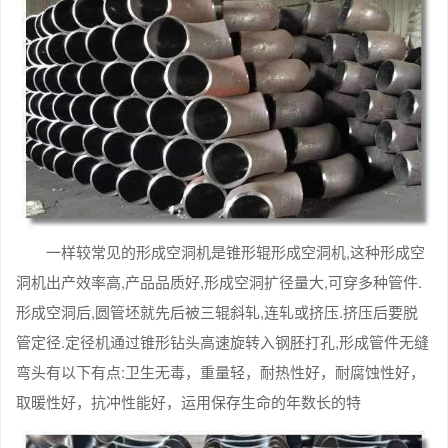
一样较常见的形成空洞机是锥形辊形成空洞机,这种形成空
洞机出产效率高,产品品质好,形成空洞扩径量大,可穿多种管件.
形成空洞后,圆管坯就先后被三辊斜轧,连轧或挤压.挤压后要脱
管定径.定径机通过锥形钻头高速旋转入钢胚打孔,形成管件无缝
弯头有以下有点:卫生无毒，重量轻，耐热性好，耐腐蚀性好，
取暖性好，抗冲性能好，运用保存生命的年数长的特