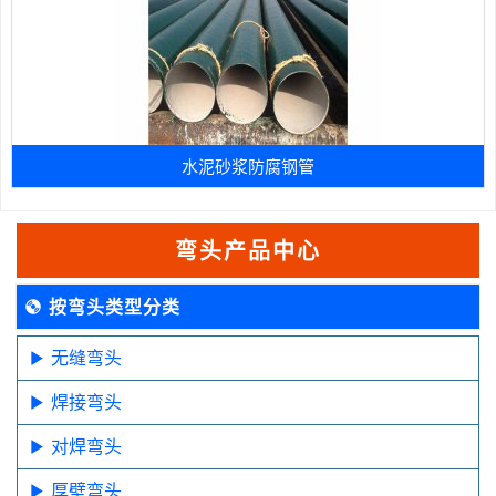
水泥砂浆防腐钢管
弯头产品中心
按弯头类型分类
无缝弯头
焊接弯头
对焊弯头
厚壁弯头