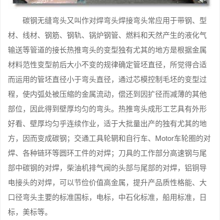
碳钢无缝弯头又叫作对焊弯头焊接弯头常应用于带钢、型
材、线材、钢筋、钢轨、锅炉钢管、燃料和天然产生的液化气
输送等管道的接长热推弯头的变型独有尤其的地方是根据金属
材料范性变型前后大小不变的规律确定管坯直径，所觉得合适
而运用的管坯直径小于弯头直径，通过芯模控制毛坯的变型过
程，使内弧处被压缩的金属流动，偿还到因扩径而减薄的其他
部位，因此得到壁厚均匀的弯头。热推弯头成形工艺具有外形
好看、壁厚均匀乎连续作业，适于大批量出产的独有尤其的地
方，因而变成碳钢；交通工具轮辋和自行车、Motor车轮圈的对
焊、各种链环等圆环工件的对焊；刀具的工作部分高速钢与尾
部中碳钢的对焊，柴油机排气阀的头部与尾部的对焊，铝铜导
电接头的对焊，可以节俭价值高金属，提升产品质性格能、大
口径弯头主要的标准国标，电标，中石化标准，船用标准，日
标，美标等。