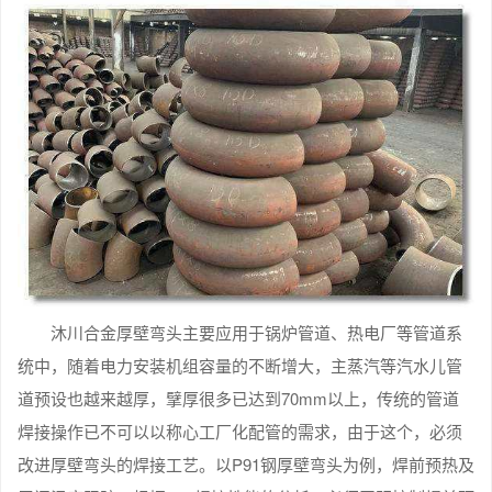
沐川合金厚壁弯头主要应用于锅炉管道、热电厂等管道系
统中，随着电力安装机组容量的不断增大，主蒸汽等汽水儿管
道预设也越来越厚，擘厚很多已达到70mm以上，传统的管道
焊接操作已不可以以称心工厂化配管的需求，由于这个，必须
改进厚壁弯头的焊接工艺。以P91钢厚壁弯头为例，焊前预热及