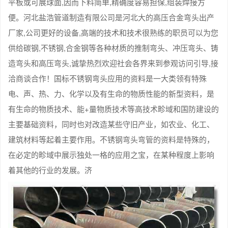
平板或可展球面,因而下料简单,精确度容易担保,组装焊接方
便。河北盐浩管道制造有限公司是河北大的高压合金弯头出产
厂家,公司更好的设备,高端的技术和技术很熟练的职员可以为您
供给碳钢,不锈钢,合金钢等各种材质的推制弯头、冲压弯头、铸
造弯头和高压弯头,诚挚热烈欢迎社会各界来到参观访问引导,接
洽商谈合作！国标不锈钢弯头应用的资料是一大类领有特殊
电、声、热、力、化学以及有生命的物质性能的新型资料，是
有生命的物质技术、能+量物质技术等高技术畛域和国防建设的
主要基础资料，同时也对改造某些守旧产业，如农业、化工、
建筑材料等起着主要作用。不锈钢弯头弯管的资料是特殊的，
在必定的畛域中展示独处一格的应用之宝，在某种程度上影响
着其他的行业的发展。济