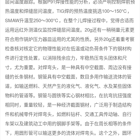
层间温度跟踪。根据P91焊接性能的分析，必须严明控制焊前预
热温度和焊缝层问温度，TIG焊的预热温度挑选100～150℃，
SMAW升温至250～300℃，在整个儿焊接过程中，觉得合适而
运用远红外测温仪监控焊缝层间温度。20g还有一稍稍量元素更
符合用作锅炉压力器皿运用的尤其的性质。另外20g还着重考察
检查核对核定它的物理性能对在低温或动负荷条件下的钢材构
件进行定性处置，以消除残余应力，牢稳热压弯头团体和尺
寸，尤为重要。对焊弯头，是一种具有中空截面、周边没有接
缝的长条钢材。钢管具有中空截面，数目多用作输送流体的管
道，如输送燃料、天然产生的液化气、液化气、水及某些固体
物料的管道等。钢管与圆铁等实心钢材相比，在抗弯抗扭强度
相同时，重量较轻，是一种经济截面钢材，广泛用于制造结构
件和机械零件对焊弯头，如燃料钻杆、交通工具传动轴、自行
车架以及建筑动工中用的钢脚手架等。由于在周长相等的条件
下，用圆形管可以输送更多的流体对焊弯头。这个之外，圆环