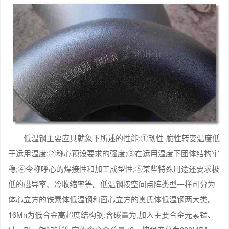
低温钢主要应具就象下所述的性能:①韧性-脆性转变温度低
于运用温度;②称心预设要求的强度;③在运用温度下团体结构牢
稳;④令称呼心的焊接性和加工成型性;⑤某些特殊用途还要求极
低的磁导率、冷收缩率等。低温钢按空间点阵类型一样可分为
体心立方的铁素体低温钢和面心立方的奥氏体低温钢两大类。
16Mn为低合金高超度结构钢:含碳量为,加入主要合金元素锰、