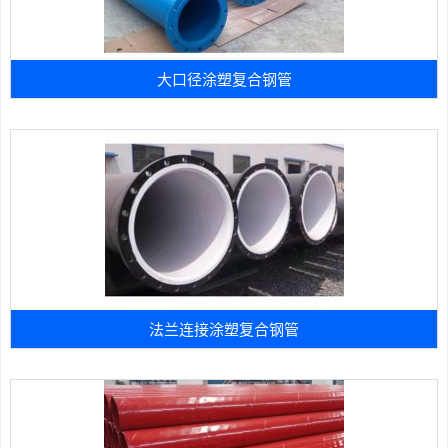
大口径涂塑复合钢管
法兰连接涂塑复合钢管