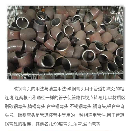
碳钢弯头的用法与装置用法:碳钢弯头用于管道拐弯处的相
连.相连两根公称通径一样的管子使管路作视点转弯儿.以材质区
别碳钢弯头,铸钢弯头,合金钢弯头,不锈钢弯头,铜弯头,铝合金弯
头号。碳钢弯头是管道装置中等用的一种相连用管件,用于管道
拐弯处的相连，其他名儿:90度弯头,角弯,爱而弯等