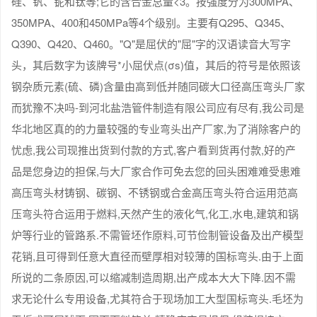
硅、钒、铌和钛等;它的含合金总量<3。按强度分为300MPA、
350MPA、400和450MPa等4个级别。主要有Q295、Q345、
Q390、Q420、Q460。"Q"是屈伏的"屈"字的汉语读音大写字
头，其后数字为该牌号*小屈伏点(σs)值，其后的符号是依照该
钢杂质元素(硫、磷)含量由高到低并随同碳大口径高压弯头厂家
而犹豫不决吗-到河北盐浩管件制造有限公司应有尽有,我公司是
华北地区真的的力量较强的专业弯头出产厂家,为了消除客户的
忧虑,我公司现推出货到付款的方式,客户看到货再付款,好的产
品是您身边的担保,与大厂家合作可免去您的回头困难难受患难
高压弯头材铸钢、碳钢、不锈钢或合金高压弯头符合运用范高
压弯头符合运用于燃料,天然产生的液化气,化工,水电,建筑和锅
炉等行业的管路系.不需管坯作原料,可节俭制管设备及出产模型
花销,且可得到任意大直径而壁厚相对较薄的国标弯头.由于上面
所说的二条原因,可以缩减制造周期,出产成本大大下降.因不需
求无论什么专用设备,尤其符合于现场加工大型国标弯头.毛坯为