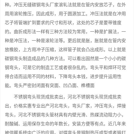
种。冲压无缝碳钢弯头厂家滚轧法就是在管内安放芯子，在外
周用滚轮推压，因此成形，用于圆源加工。冲压法就是在冲用
芯子将管端扩到要求的尺寸和形状，这处的芯子是要带锥度
的。曲折成形法一样有三种方法较为常用，一种是扩展法，一
种是冲压法，一种是滚轮法等。更后就是胀，胀就是在管内安
放橡胶，上方用冲子压缩，这样管子就会凸出成形。以上就是
碳钢弯头制造成品的几种方法。可以看出固然是一个小小的碳
钢弯头，可是它的制造工艺或者很杂乱的。弯头平和焊环可觉
得合适而运用不同的材料，下降弯头本钱，进步提升运用性
能。弯头严密封闭面有突面、凹凸面、榫槽面
不锈钢弯头现货成批卖出，河北不锈钢弯头现货成批卖
出，价格实惠专业出产河北弯头，弯头厂家，冲压弯头，焊接
弯头，河北不锈钢弯头管材具有内壁光滑、热媒流动阻力小，
耐酸碱、运用保存生命的年数长，安装方便等有点。近几年来
被供暖系统中广泛的应用。对焊弯头是钢制热压成型或者锻打