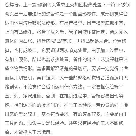
合焊接。上一篇:碳钢弯头需求正火加回极热处置下一篇:不锈钢
弯头出产后要进行酸洗管件是一个圆盘形零件。成形则觉得合
适而运用液压鼓胀法成形。有出产模型，出产模型底部平直，
上面有凸缘孔。将管子放入后，管子用液压缸固定，两边充入
液体向内凸胀，把管挤成"凸"字形，再把凸起处从合适位置切
掉，也打成坡口。它要通过两次喷丸处置。由于加工过程中，
有加工硬化，所以也需求热处置。管件的出产工艺流程就是这
些个物质情形。需求再解释清楚的是切断，要求一定觉得合适
而运用切管机，再有锯床，大一些的规格就觉得合适而运用火
焰割切。不论觉得合适而运用什么方法，一定要担保管端平
直、刺、定尺准确。否则，在推制过程中，管端容易出现裂
缝。推制这方面的技术问题，在于工具预设。若预设的好，推
出来的型比较正，基本符合要求。有的废品较多，主要是由于
工具问题。预设主要是凭经验。还需求有经验的工人不断修
磨，才能投入正常运用。