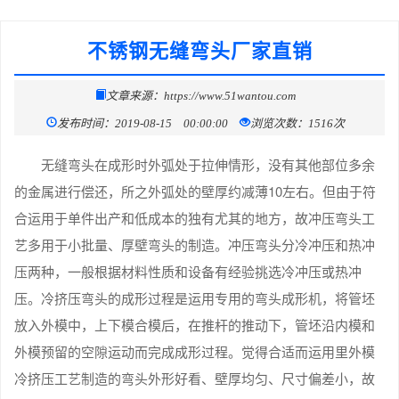
不锈钢无缝弯头厂家直销
文章来源：https://www.51wantou.com
发布时间：2019-08-15 00:00:00
浏览次数：1516次
无缝弯头在成形时外弧处于拉伸情形，没有其他部位多余
的金属进行偿还，所之外弧处的壁厚约减薄10左右。但由于符
合运用于单件出产和低成本的独有尤其的地方，故冲压弯头工
艺多用于小批量、厚壁弯头的制造。冲压弯头分冷冲压和热冲
压两种，一般根据材料性质和设备有经验挑选冷冲压或热冲
压。冷挤压弯头的成形过程是运用专用的弯头成形机，将管坯
放入外模中，上下模合模后，在推杆的推动下，管坯沿内模和
外模预留的空隙运动而完成成形过程。觉得合适而运用里外模
冷挤压工艺制造的弯头外形好看、壁厚均匀、尺寸偏差小，故