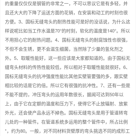
的重量仅仅仅是钢管的非常之一，不可以思议它是有多轻，并
且还大大的下降了运送方面的花销，在安装和动工的时刻也很
方便。3、国标无缝弯头的耐热性能可是好的没话说，为什么这
样说呢比如当工作水温是70°的时刻，软化的温度是140°。所以
不用担心它的耐热问题。4、国标无缝弯头的耐腐蚀性也很强，
不但不会生锈，更不会滋生细菌，当然除了少量的氢化剂之
外。5、取暖性能好，这一些应该是大家都知道的。由于国标无
缝弯头材料的传热性能较低，所以相对于取暖性能就很好。6、
国标无缝弯头的抗冲强度性能比其他实壁管要强的多，跟实壁
相比较的话是它的倍。所以它有很强的抗冲性。7、还有一些是
不能不提的，冲压弯头的运用年数很长，据闻可达到50年以
上，由于它在定额的温度和压力下，使得它不止放辐射、放紫
外光，还会使产品永远不掉色。国标无缝弯头是用于管道转弯
儿处的一种管件。在管道系统多运用的整个管件中，所占比例
*，约为80。一般，对不同材料货壁厚的弯头挑选不同的成形工