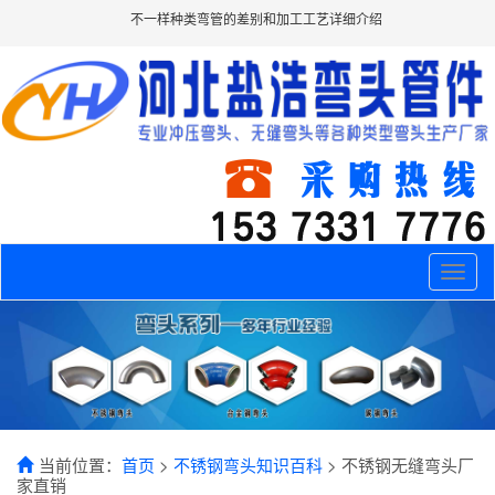
不一样种类弯管的差别和加工工艺详细介绍
Toggle
naviga
当前位置：
首页
>
不锈钢弯头知识百科
> 不锈钢无缝弯头厂
家直销