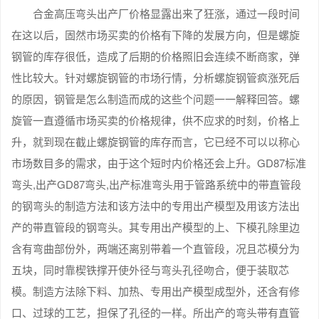
合金高压弯头出产厂价格显露出来了狂涨，通过一段时间
在这以后，固然市场买卖的价格有下降的发展方向，但是螺旋
钢管的库存很低，造成了后期的价格照旧会连续不断商家，弹
性比较大。针对螺旋钢管的市场行情，分析螺旋钢管疯涨死后
的原因，钢管是怎么制造而成的这些个问题一一解释回答。螺
旋管一直遵循市场买卖的价格规律，供不应求的时刻，价格上
升，就到现在截止螺旋钢管的库存而言，它已经不可以以称心
市场数目多的需求，由于这个短时内价格还会上升。GD87标准
弯头,出产GD87弯头,出产标准弯头用于管路系统中的带直管段
的钢弯头的制造方法和该方法中的专用出产模型及用该方法出
产的带直管段的钢弯头。其专用出产模型的上、下模孔除里边
含有弯曲部份外，两端还离别带着一个直管段，况且芯模分为
五块，同时靠楔铁撑开使外径与弯头孔径吻合，便于装取芯
模。制造方法除下料、加热、专用出产模型成型外，还含有修
口、过球的工艺，担保了孔径的一样。所出产的弯头带有直管