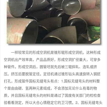
一样较常见的形成空洞机是锥形辊形成空洞机，这种形成
空洞机出产效率高，产品品质好，形成空洞扩径量大，可穿多
种管件。形成空洞后，圆管坯就先后被三辊斜轧、连轧或挤
压。挤压后要脱管定径。定径机通过锥形钻头高速旋转入钢胚
打孔，形成管件国标无缝弯头有点：1.国标无缝弯头的材料整
个是由由碳、氢两种元素组成，不会添加无论什么有毒的物
质，并且国标无缝弯头的材料是通过了国度有关部门的检检查
验看看测定，所以大合心情稳定它的卫习惯。2、国标无缝弯头