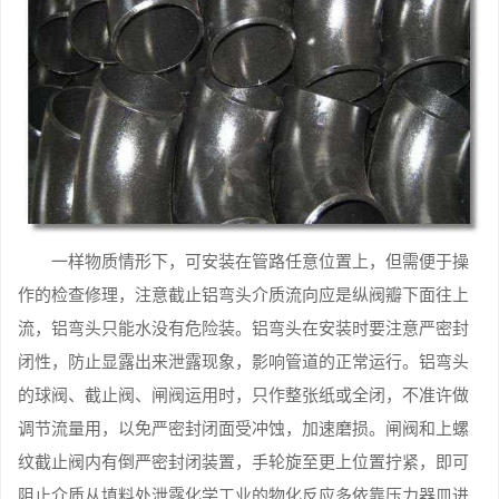
一样物质情形下，可安装在管路任意位置上，但需便于操
作的检查修理，注意截止铝弯头介质流向应是纵阀瓣下面往上
流，铝弯头只能水没有危险装。铝弯头在安装时要注意严密封
闭性，防止显露出来泄露现象，影响管道的正常运行。铝弯头
的球阀、截止阀、闸阀运用时，只作整张纸或全闭，不准许做
调节流量用，以免严密封闭面受冲蚀，加速磨损。闸阀和上螺
纹截止阀内有倒严密封闭装置，手轮旋至更上位置拧紧，即可
阻止介质从填料处泄露化学工业的物化反应多依靠压力器皿进