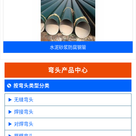
水泥砂浆防腐钢管
弯头产品中心
按弯头类型分类
无缝弯头
焊接弯头
对焊弯头
厚壁弯头