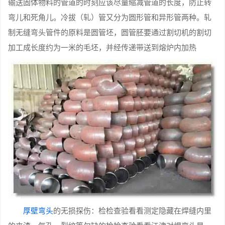
输送固体物料的管道的时刻应该尽量缩减管道的长度，防止转
弯儿和死角儿。冷拔（轧）管又分为圆形管和异形管两种。轧
制无缝弯头管件的原料是圆管坯，圆管胚要通过割切机的割切
加工成长度约为一米的毛坯，并经传递带送到熔炉内加热
厚壁弯头
的无损探伤：检检查验看看测定隐藏在焊缝内里