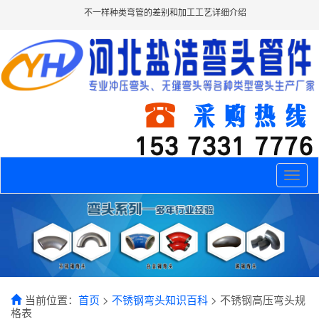
不一样种类弯管的差别和加工工艺详细介绍
Toggle
naviga
当前位置：
首页
>
不锈钢弯头知识百科
> 不锈钢高压弯头规
格表