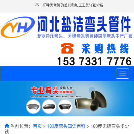
不一样种类弯管的差别和加工工艺详细介绍
Toggle
naviga
当前位置：
首页
>
180度弯头知识百科
> 180度无缝弯头多少
钱