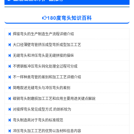
180度弯头知识百科
焊接弯头的生产制造生产流程详细介绍
大口径薄壁弯管挤压成型弯折成型加工工艺
无缝弯头和冲压弯头是无缝拼接的操纵
不锈钢板冲压弯头钝化处理全过程可分成
不一样种类弯管的差别和加工工艺详细介绍
简略叙述无缝弯头与冲压弯头的差别
碳钢弯头耐磨损加工工艺和应用主要用途关键点解說
对接焊弯头常见成型方式 的剖析较为
弯头制造商对于弯头的标准规范
冲压弯头加工工艺的优势以及材料信息内容