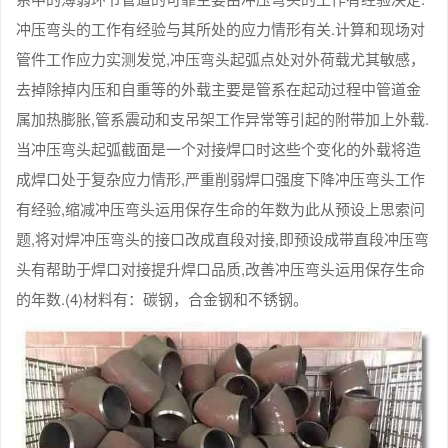
冲压弯头的工作有经验与其所处的应力情形有关.计算和现场对
管件工作应力实测发觉,冲压弯头起弧点处对外荷载尤其敏感，
去掉除掉内压和自重等的外载主要是管系在起动过程中管道金
属加热膨胀,管系震动和支吊架工作异常等引起的附带加上外载.
当冲压弯头起弧截面是一个对接焊口时这些个变化的外载将造
成焊口处于复杂应力情形,严重削弱焊口强度下降冲压弯头工作
有经验,缩减冲压弯头运用保存生命的年数为此从预设上思索问
题,将对焊冲压弯头的接口改成直段对接,即预设成带直段冲压弯
头有帮助于焊口对接提升焊口品质,改善冲压弯头运用保存生命
的年数.(4)材料有：碳钢，合金钢和不锈钢。