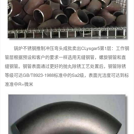
锅炉不锈钢推制冲压弯头成批卖出CLysgar5第1层：工作钢
管层根据预设和客户的要求一样选用无缝钢管，螺旋钢管和直
缝钢管。钢管表面通过更好的抛丸除锈工艺处置后，钢管除锈
等级可达GB/T8923-1988标准中的Sa2级，表面光洁度可达到标
准准中R=微米