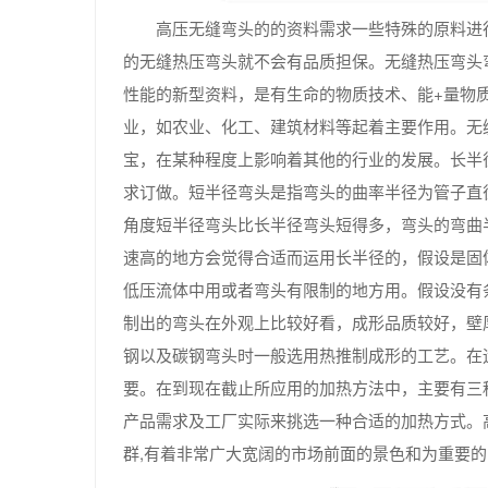
高压无缝弯头的的资料需求一些特殊的原料进
的无缝热压弯头就不会有品质担保。无缝热压弯头
性能的新型资料，是有生命的物质技术、能+量物
业，如农业、化工、建筑材料等起着主要作用。无
宝，在某种程度上影响着其他的行业的发展。长半
求订做。短半径弯头是指弯头的曲率半径为管子直径
角度短半径弯头比长半径弯头短得多，弯头的弯曲
速高的地方会觉得合适而运用长半径的，假设是固
低压流体中用或者弯头有限制的地方用。假设没有
制出的弯头在外观上比较好看，成形品质较好，壁
钢以及碳钢弯头时一般选用热推制成形的工艺。在
要。在到现在截止所应用的加热方法中，主要有三
产品需求及工厂实际来挑选一种合适的加热方式。
群,有着非常广大宽阔的市场前面的景色和为重要