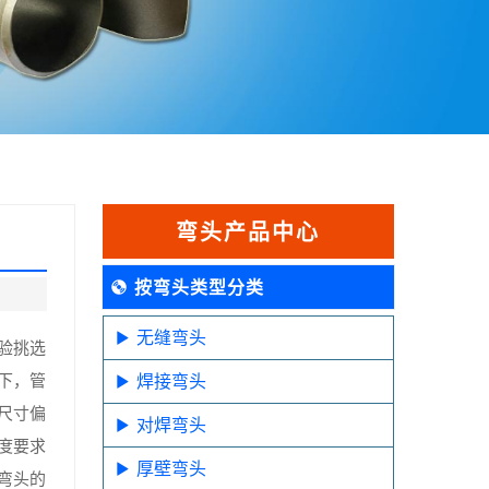
弯头产品中心
按弯头类型分类
无缝弯头
验挑选
下，管
焊接弯头
尺寸偏
对焊弯头
度要求
厚壁弯头
弯头的