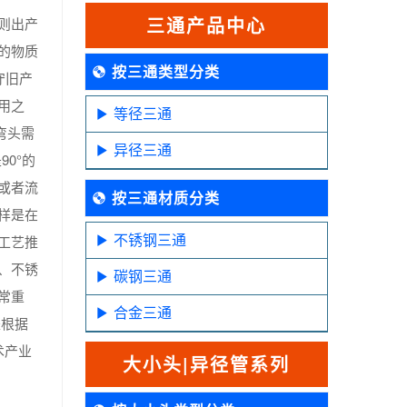
三通产品中心
则出产
的物质
按三通类型分类
守旧产
用之
等径三通
弯头需
异径三通
0°的
或者流
按三通材质分类
样是在
不锈钢三通
工艺推
、不锈
碳钢三通
常重
合金三通
是根据
术产业
大小头|异径管系列