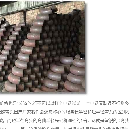
价格也是*公道的,行不可以以打个电话试试,一个电话又耽误不行您
到无缝弯头出产厂家我们会还您称心的服务长半径和短半径弯头的区别
被。而短半径弯头的弯曲半径是公称通径的1倍，这就是常说的D弯头
23D…….等，这类被称作弯管。长半径弯头是指弯头的曲率半径为