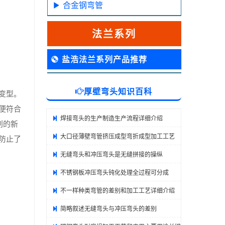
合金钢弯管
法兰系列
盐浩法兰系列产品推荐
厚壁弯头知识百科
变型。
便符合
焊接弯头的生产制造生产流程详细介绍
划的新
大口径薄壁弯管挤压成型弯折成型加工工艺
防止了
无缝弯头和冲压弯头是无缝拼接的操纵
不锈钢板冲压弯头钝化处理全过程可分成
不一样种类弯管的差别和加工工艺详细介绍
简略叙述无缝弯头与冲压弯头的差别