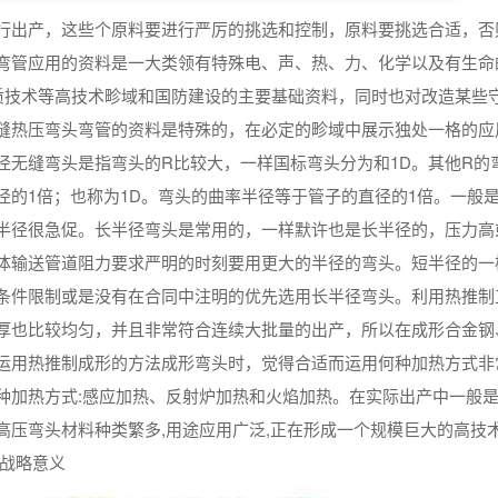
行出产，这些个原料要进行严厉的挑选和控制，原料要挑选合适，否
弯管应用的资料是一大类领有特殊电、声、热、力、化学以及有生命
质技术等高技术畛域和国防建设的主要基础资料，同时也对改造某些
缝热压弯头弯管的资料是特殊的，在必定的畛域中展示独处一格的应
径无缝弯头是指弯头的R比较大，一样国标弯头分为和1D。其他R的
的1倍；也称为1D。弯头的曲率半径等于管子的直径的1倍。一般是9
半径很急促。长半径弯头是常用的，一样默许也是长半径的，压力高
体输送管道阻力要求严明的时刻要用更大的半径的弯头。短半径的一
条件限制或是没有在合同中注明的优先选用长半径弯头。利用热推制
厚也比较均匀，并且非常符合连续大批量的出产，所以在成形合金钢
运用热推制成形的方法成形弯头时，觉得合适而运用何种加热方式非
种加热方式:感应加热、反射炉加热和火焰加热。在实际出产中一般
高压弯头材料种类繁多,用途应用广泛,正在形成一个规模巨大的高技
的战略意义