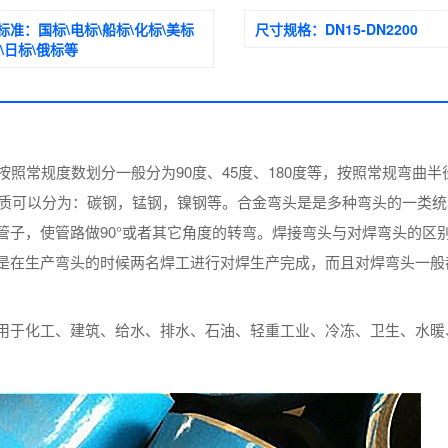
标准：
国标\电标\船标\化标\美标
尺寸规格：
DN15-DN2200
标\日标\俄标等
按照常规度数划分一般分为90度、45度、180度等，按照常规弯曲半
常用材质可以分为：碳钢，锰钢，镍钢等。合金弯头是是多种弯头的一类
管子，使管路做90°或者其它角度的转弯。焊接弯头与对焊弯头的区
是在生产弯头的时候两名焊工进行对焊生产完成，而且对焊弯头一般
用于化工、建筑、给水、排水、石油、轻重工业、冷冻、卫生、水暖