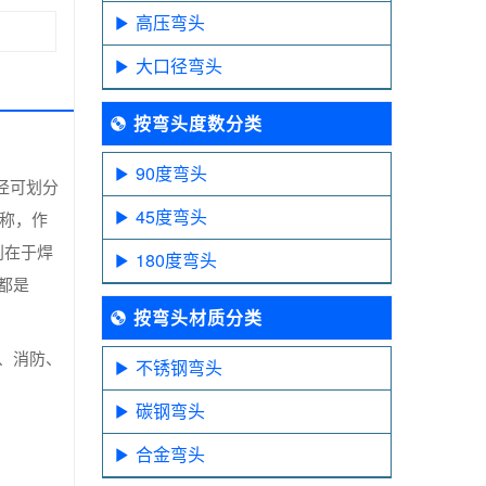
高压弯头
大口径弯头
按弯头度数分类
90度弯头
径可划分
45度弯头
统称，作
别在于焊
180度弯头
都是
按弯头材质分类
、消防、
不锈钢弯头
碳钢弯头
合金弯头