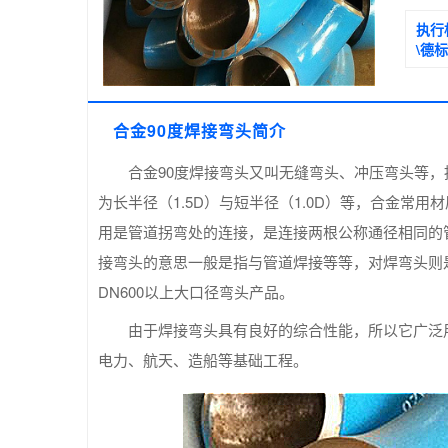
执行
\德
合金90度焊接弯头简介
合金90度焊接弯头又叫无缝弯头、冲压弯头等，
为长半径（1.5D）与短半径（1.0D）等，合金
用是管道拐弯处的连接，是连接两根公称通径相同的
接弯头的意思一般是指与管道焊接等等，对焊弯头则
DN600以上大口径弯头产品。
由于焊接弯头具有良好的综合性能，所以它广泛
电力、航天、造船等基础工程。