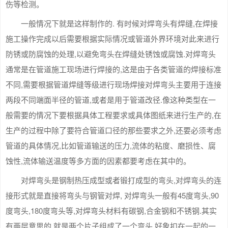
伤等检测。
一般情况下就是这样制作的. 有时候对焊弯头有焊缝,在焊接
施工操作完成以后需要根据实际情况或管道外界环境对此来进行
防锈或防腐蚀的处理,以避免弯头在焊缝处锈蚀或腐蚀.对焊弯头
通常是在管道施工现场进行焊接的,这是由于各类管道的焊接标准
不同,需要根据管道焊缝等级进行现场焊接对焊弯头主要用于连接
两段不同端面半径的管道,或者是用于管道改径.像这种类型在一
般需要的情况下要根据具体工程要求或具体图纸来进行生产的,在
生产的过程中除了要符合管道口径的那些要求之外,还要必须考虑
管道的具体情况,比如管道输送的压力,流体的粘度、磨损性、腐
蚀性,流体输送温度等多方面的因素都要考虑在其中的。
对焊弯头是钢制热压成型或者锻打成型的弯头,对焊弯头的连
接形式就是直接将弯头与钢管对焊, 对焊弯头一般有45度弯头,90
度弯头,180度弯头等,对焊弯头材料有碳钢,合金钢和不锈钢.其实
有两层意思的,就是两个片子组成了一个弯头,好象扣在一起的一