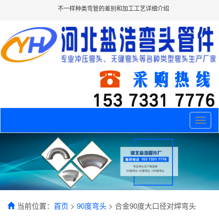
不一样种类弯管的差别和加工工艺详细介绍
Toggle
naviga
当前位置：
首页
>
90度弯头
> 合金90度大口径对焊弯头