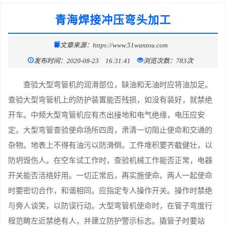
青海焊接冲压弯头加工
文章来源：https://www.51wantou.com
发布时间：2020-08-23 16:31:41
浏览次数：783次
查验大型弯管机的润滑部位，缺油和无油时应将油加足。
查验大型弯管机上的防护装置能否残损，如没有装好，就禁绝
开车。中频大型弯管机应有杰出接地和电气绝缘，电压应安
定。大型弯管查验使命场所四周，肃清一切阻止使命和交通的
杂物。地表上不得有油污以防滑倒。工件堆积要齐截健壮，以
防坍毁伤人。在空车试工作时，查验机械工作能否正常，电器
开关能否活络好用。一切正常后，再实施使命。两人一起使命
时要密切合作，和谐相同。应指定专人操作开关。操作时禁绝
与旁人谈笑，以防误行动。大型弯管机使命时，在管子弯度行
程范畴左近禁绝有人，并建立防护警示标志。撬管子时要站