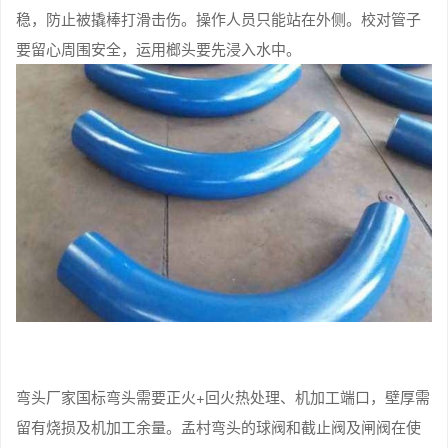
稳，防止被撬棒打滑击伤。操作人员只能站在外侧。校对管子
要留心周围安全，运用榔头要先浸入水中。
弯头厂家国标弯头需要正火+回火热处理、机加工端口，壁厚需
留有烧损及机加工余量。孟村弯头的球阀和截止阀及闸阀在使