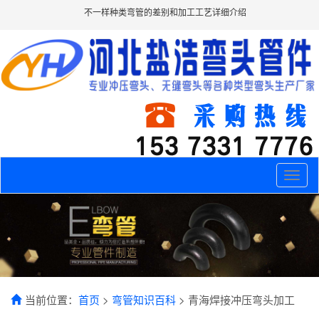
不一样种类弯管的差别和加工工艺详细介绍
Toggle
naviga
当前位置：
首页
>
弯管知识百科
> 青海焊接冲压弯头加工