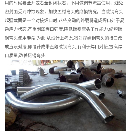
用的时候要全开或者全封闭状态，不用做调节流量使用，避免
密封面受到冲蚀现象，加快孟村弯头的磨损情况。当碳钢弯头
起弧截面是一个对接焊口时,这些变动的外载将造成焊口处于复
杂应力状态,严重削弱焊口强度,降低碳钢弯头工作能力,缩短碳
钢弯头使用寿命.为此,从设计上考虑,将对焊碳钢弯头的接口改
成直段对接,即设计成带直段碳钢弯头,有利于焊口对接,提高焊
口质量,改善碳钢弯头.