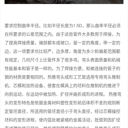
要求控制曲率半径。比如半径长度为1.5D，那么曲率半径必须
在所要求的公差范围之内。由于这些管件大多数用于焊接，为
了提高焊接质量，端部都车成坡口，留一定的角度，带一定的
边，这一项要求也比较严，边多厚，角度为多少和偏差范围都
有规定，几何尺寸上比管件多了很多项。弯头表面质量和机械
性能基本和管子是一样的。为了焊接方便，和被连接的管子的
钢的材质是要相同的。热推弯头成形工艺是选用专用弯头推制
机、芯模和加热设备，使套在模具上的坯料在推制机的推进下
向前运动，在运动中被加热、扩径并曲折成形的进程。 热推弯
头的变形特色是依据金属材料塑性变形前后体积不变的规则断
定管坯直径，所选用的管坯直径小于弯头直径，经过芯模操控
坯料的变形进程，使内弧处被紧缩的金属活动，抵偿到因扩径