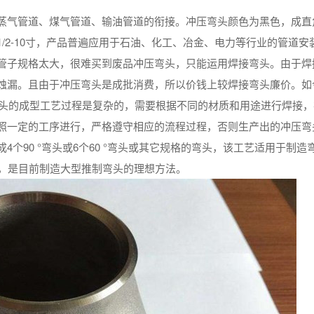
蒸气管道、煤气管道、输油管道的衔接。冲压弯头颜色为黑色，成直
/2-10寸，产品普遍应用于石油、化工、冶金、电力等行业的管道安
管子规格太大，很难买到废品冲压弯头，只能运用焊接弯头。由于焊
蚀漏。且由于冲压弯头是成批消费，所以价钱上较焊接弯头廉价。如
弯头的成型工艺过程是复杂的，需要根据不同的材质和用途进行焊接，
照一定的工序进行，严格遵守相应的流程过程，否则生产出的冲压弯
个90 °弯头或6个60 °弯头或其它规格的弯头，该工艺适用于制造
头，是目前制造大型推制弯头的理想方法。