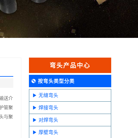
弯头产品中心
按弯头类型分类
无缝弯头
输送介
护管聚
焊接弯头
头与聚
对焊弯头
厚壁弯头