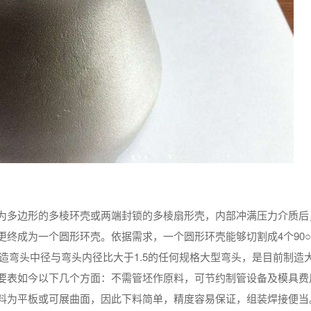
为多边形的多棱环壳或两端封锁的多棱扇形壳，内部冲满压力介质后
终成为一个圆形环壳。依据需求，一个圆形环壳能够切割成4个90
制造弯头中径与弯头内径比大于1.5的任何规格大型弯头，是目前制造
要表如今以下几个方面：不需管坯作原料，可节约制管设备及模具费
料为平板或可展曲面，因此下料简单，精度容易保证，组装焊接便当