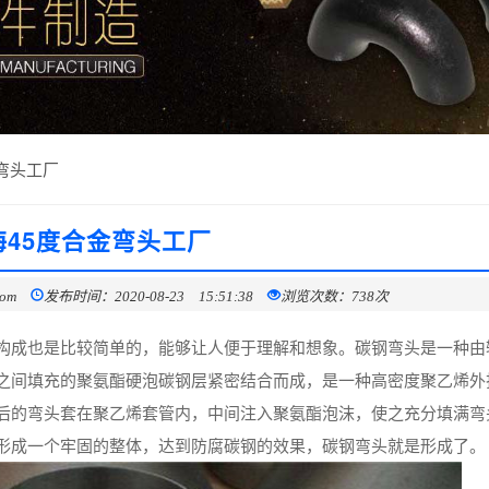
金弯头工厂
海45度合金弯头工厂
com
发布时间：2020-08-23 15:51:38
浏览次数：738次
构成也是比较简单的，能够让人便于理解和想象。碳钢弯头是一种由
之间填充的聚氨酯硬泡碳钢层紧密结合而成，是一种高密度聚乙烯外
后的弯头套在聚乙烯套管内，中间注入聚氨酯泡沫，使之充分填满弯
形成一个牢固的整体，达到防腐碳钢的效果，碳钢弯头就是形成了。