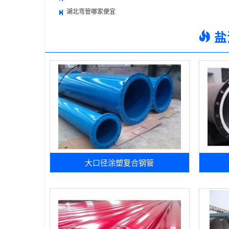
湖北弯管哪家便宜
盐
大口径涂塑复合钢管