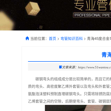
当前位置：
首页
>
弯管知识百科
> 青海45度合
青
文章来源：https://www.51wantou.
碳钢弯头的组成成分是比较简单的，而且它的
质的弯头、高密度聚乙烯外套管以及弯头和外套管
氨酯泡沫塑料预制直埋碳钢弯头。只需将除锈防腐
乙烯套管之间的空隙，后期使弯头、套管、碳钢层