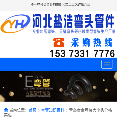
不一样种类弯管的差别和加工工艺详细介绍
Toggle
naviga
当前位置：
首页
>
弯管知识百科
> 青岛合金焊接大小头价格
实惠