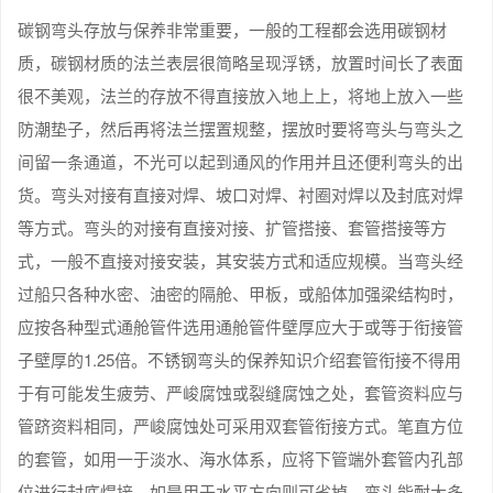
碳钢弯头存放与保养非常重要，一般的工程都会选用碳钢材
质，碳钢材质的法兰表层很简略呈现浮锈，放置时间长了表面
很不美观，法兰的存放不得直接放入地上上，将地上放入一些
防潮垫子，然后再将法兰摆置规整，摆放时要将弯头与弯头之
间留一条通道，不光可以起到通风的作用并且还便利弯头的出
货。弯头对接有直接对焊、坡口对焊、衬圈对焊以及封底对焊
等方式。弯头的对接有直接对接、扩管搭接、套管搭接等方
式，一般不直接对接安装，其安装方式和适应规模。当弯头经
过船只各种水密、油密的隔舱、甲板，或船体加强梁结构时，
应按各种型式通舱管件选用通舱管件壁厚应大于或等于衔接管
子壁厚的1.25倍。不锈钢弯头的保养知识介绍套管衔接不得用
于有可能发生疲劳、严峻腐蚀或裂缝腐蚀之处，套管资料应与
管跻资料相同，严峻腐蚀处可采用双套管衔接方式。笔直方位
的套管，如用一于淡水、海水体系，应将下管端外套管内孔部
位进行封底焊接，如是用于水平方向则可省掉。弯头能耐大多