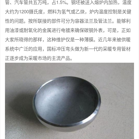
管、汽车管共五万吨，占1.5%。钢坯被送入熔炉内加热，温度
大约为1200摄氏度，燃料为氢气或乙炔，炉内温度控制是关键
性的问题。按所联接的部件可分为容器法兰及管法兰。能够利
用油漆或耐氧化的金属进行电镀来确保碳钢外表，可是，正如
大家所晓得的那样，这种维护仅是一种薄膜。近几年来被供暖
系统中广泛的应用，国标冲压弯头做为新一代的采暖专用管材
正逐步成为采暖市场的主流产品。