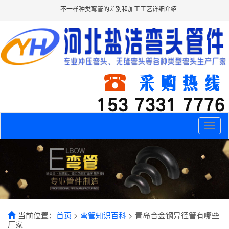
不一样种类弯管的差别和加工工艺详细介绍
Toggle
naviga
当前位置：
首页
>
弯管知识百科
> 青岛合金钢异径管有哪些
厂家