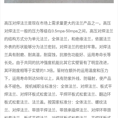
高压对焊法兰是现在市场上需求量更大的法兰产品之一。高压
对焊法兰一般的压力等级在0.5mpa-50mpa之间，高压对焊法兰
的结构方式分为单元法兰，全体法兰，和绝缘法兰，依据法兰
外表的形状能够分为法兰密封。对焊法兰的密封牢靠。对焊法
兰具有耐磨、耐高温，耐腐蚀，抗擦伤功能好、运用寿命长等
长处。由于共同的抗冲强度机能比其它实壁管有了明显改进，
其环刚度相等于实壁的1.3倍。管材在额外的运用温度和压力
下，运用寿命到达50年以上，具有防紫外线、防辐射，使产品
永不褪色。 按机械职业标准分：全体法兰、对焊法兰、板式平
焊法兰、对焊环板式松套法兰、平焊环板式松套法兰、翻边环
板式松套法兰、法兰盖。按国家标准分：全体法兰、螺纹法
兰、对焊法兰、带颈平焊法兰、带颈承插焊法兰、对焊环带颈
松套法兰、板式平焊法兰、对焊环板式松套法兰、平焊环板式