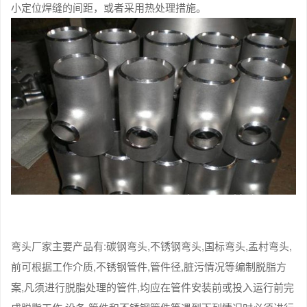
小定位焊缝的间距，或者采用热处理措施。
弯头厂家主要产品有:碳钢弯头,不锈钢弯头,国标弯头,孟村弯头,
前可根据工作介质,不锈钢管件,管件径,脏污情况等编制脱脂方
案,凡须进行脱脂处理的管件,均应在管件安装前或投入运行前完