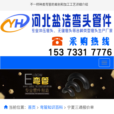
不一样种类弯管的差别和加工工艺详细介绍
Toggle
naviga
当前位置：
首页
>
弯管知识百科
> 宁夏三通报价单