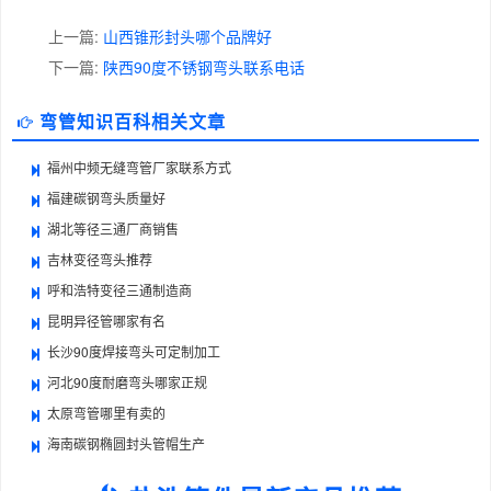
上一篇:
山西锥形封头哪个品牌好
下一篇:
陕西90度不锈钢弯头联系电话
弯管知识百科相关文章
福州中频无缝弯管厂家联系方式
福建碳钢弯头质量好
湖北等径三通厂商销售
吉林变径弯头推荐
呼和浩特变径三通制造商
昆明异径管哪家有名
长沙90度焊接弯头可定制加工
河北90度耐磨弯头哪家正规
太原弯管哪里有卖的
海南碳钢椭圆封头管帽生产