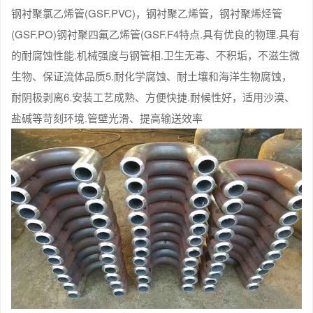
钢衬聚氯乙烯管(GSF.PVC)，钢衬聚乙烯管，钢衬聚烯烃管
(GSF.PO)钢衬聚四氟乙烯管(GSF.F4特点.具有优良的物理.具有
的耐腐蚀性能.机械强度与钢管相.卫生无毒、不积垢，不滋生微
生物、保证流体品质5.耐化学腐蚀、耐土壤和海洋生物腐蚀，
耐阴极剥离6.安装工艺成熟、方便快捷.耐候性好，适用沙漠、
盐碱等苛刻环境.管壁光滑、提高输送效率