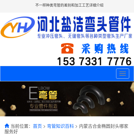
不一样种类弯管的差别和加工工艺详细介绍
Toggle
naviga
当前位置：
首页
>
弯管知识百科
> 内蒙古合金椭圆封头哪家
服务好