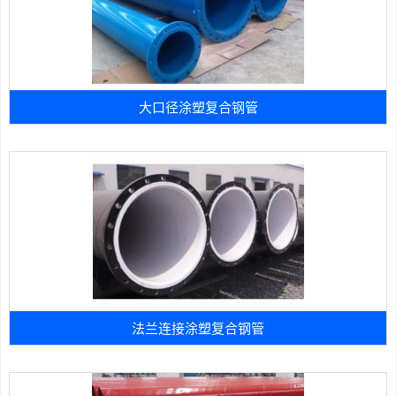
大口径涂塑复合钢管
法兰连接涂塑复合钢管