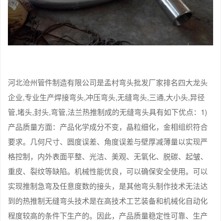
河北沧州管件制造有限公司是孟村弯头批发厂家排名四大龙头
企业,专业生产焊接弯头,冲压弯头,无缝弯头,三通,大小头,异径
管,堵头,封头,弯管,法兰热推制成的无缝弯头具有如下优点：1)
产品质量方面：产品化学成分不变，晶粒细化，金相组织符合
要求。几何尺寸、圆度误差、角度误差与壁厚减薄量以实现严
格控制，内外表面平整、光洁、美观、无氧化、脱碳、起皱、
重皮、裂纹等缺陷。机械性能优良，可以确保安全使用。可以
实现推制急弯及任意度数的接头，是其他弯头制作技术无法达
到的热推制无缝弯头技术是在高技术工艺装备和机械化自动化
程度较高的条件下生产的。因此，产品质量稳定性可靠、生产