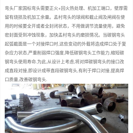
弯头厂家国标弯头需要正火+回火热处理、机加工端口，壁厚需
留有烧损及机加工余量。孟村弯头的球阀和截止阀及闸阀在使
用的时候要全开或者全封闭状态，不用做调节流量使用，避免
密封面受到冲蚀现象，加快孟村弯头的磨损情况。当碳钢弯头
起弧截面是一个对接焊口时,这些变动的外载将造成焊口处于复
杂应力状态,严重削弱焊口强度,降低碳钢弯头工作能力,缩短碳
钢弯头使用寿命.为此,从设计上考虑,将对焊碳钢弯头的接口改
成直段对接,即设计成带直段碳钢弯头,有利于焊口对接,提高焊
口质量,改善碳钢弯头.