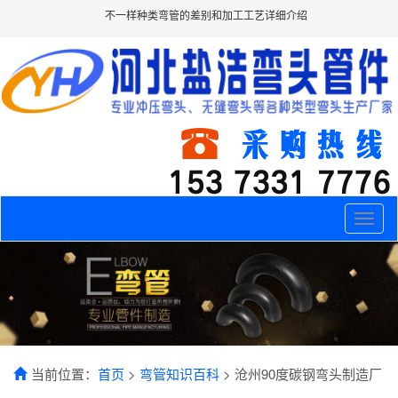
不一样种类弯管的差别和加工工艺详细介绍
Toggle
naviga
当前位置：
首页
>
弯管知识百科
> 沧州90度碳钢弯头制造厂