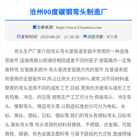
沧州90度碳钢弯头制造厂
文章来源：https://www.51wantou.com
发布时间：2020-08-20 21:36:50
浏览次数：871次
弯头生产厂家介绍弯头弯头是管道安装中常用的一种连接
用管件,连接两根公称通径相同或者不同的管子,使管路作一定角
度转弯.在管路系统中,弯头是改变管路方向的管件.在管道系统
所使用的全部管件中,所占比例大,约为80%.通常,对不同材料或
壁厚的弯头选择不同的成形工艺.目前,常用的无缝弯头成形工艺
有热推、冲压、挤压等.按照生产工艺可分为:焊接弯头、冲压弯
头、推制弯头、铸造弯头等.以制造标准划分可分为电标、水
标、美标、德标、日标、俄标等.我们的弯头有德标弯头,日标弯
头,美标弯头等.弯头常用的材料有铸铁、不锈钢、合金钢、可煅
铸铁、碳钢、有色金属及塑料等.与管子联结的方式有:直接焊接