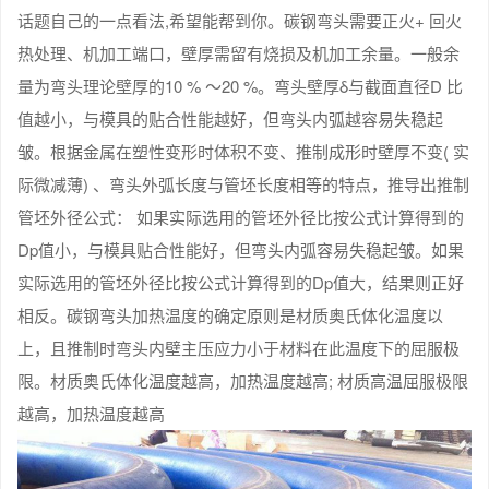
话题自己的一点看法,希望能帮到你。碳钢弯头需要正火+ 回火
热处理、机加工端口，壁厚需留有烧损及机加工余量。一般余
量为弯头理论壁厚的10 % ～20 %。弯头壁厚δ与截面直径D 比
值越小，与模具的贴合性能越好，但弯头内弧越容易失稳起
皱。根据金属在塑性变形时体积不变、推制成形时壁厚不变( 实
际微减薄) 、弯头外弧长度与管坯长度相等的特点，推导出推制
管坯外径公式： 如果实际选用的管坯外径比按公式计算得到的
Dp值小，与模具贴合性能好，但弯头内弧容易失稳起皱。如果
实际选用的管坯外径比按公式计算得到的Dp值大，结果则正好
相反。碳钢弯头加热温度的确定原则是材质奥氏体化温度以
上，且推制时弯头内壁主压应力小于材料在此温度下的屈服极
限。材质奥氏体化温度越高，加热温度越高; 材质高温屈服极限
越高，加热温度越高