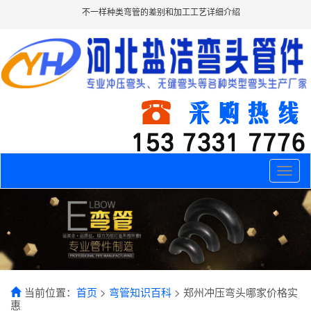
不一样种类弯管的差别和加工工艺详细介绍
Toggle
naviga
当前位置：
首页
>
弯管知识百科
> 郑州冲压弯头哪家价格实
惠