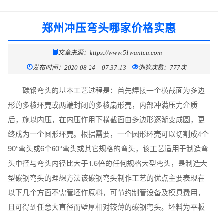
郑州冲压弯头哪家价格实惠
文章来源：https://www.51wantou.com
发布时间：2020-08-24 07:37:13
浏览次数：777次
碳钢弯头的基本工艺过程是：首先焊接一个横截面为多边
形的多棱环壳或两端封闭的多棱扇形壳，内部冲满压力介质
后，施以内压，在内压作用下横截面由多边形逐渐变成圆，更
终成为一个圆形环壳。根据需要，一个圆形环壳可以切割成4个
90°弯头或6个60°弯头或其它规格的弯头，该工艺适用于制造弯
头中径与弯头内径比大于1.5倍的任何规格大型弯头，是制造大
型碳钢弯头的理想方法该碳钢弯头制作工艺的优点主要表现在
以下几个方面不需管坯作原料，可节约制管设备及模具费用，
且可得到任意大直径而壁厚相对较薄的碳钢弯头。坯料为平板