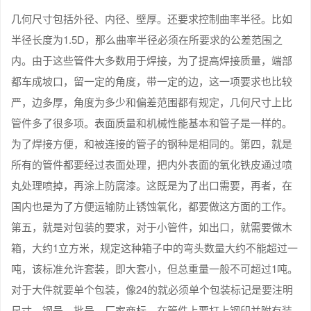
几何尺寸包括外径、内径、壁厚。还要求控制曲率半径。比如
半径长度为1.5D，那么曲率半径必须在所要求的公差范围之
内。由于这些管件大多数用于焊接，为了提高焊接质量，端部
都车成坡口，留一定的角度，带一定的边，这一项要求也比较
严，边多厚，角度为多少和偏差范围都有规定，几何尺寸上比
管件多了很多项。表面质量和机械性能基本和管子是一样的。
为了焊接方便，和被连接的管子的钢种是相同的。第四，就是
所有的管件都要经过表面处理，把内外表面的氧化铁皮通过喷
丸处理喷掉，再涂上防腐漆。这既是为了出口需要，再者，在
国内也是为了方便运输防止锈蚀氧化，都要做这方面的工作。
第五，就是对包装的要求，对于小管件，如出口，就需要做木
箱，大约1立方米，规定这种箱子中的弯头数量大约不能超过一
吨，该标准允许套装，即大套小，但总重量一般不可超过1吨。
对于大件就要单个包装，像24的就必须单个包装标记是要注明
尺寸、钢号、批号、厂家商标。在管件上要打上钢印并附有装