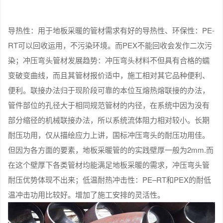
导热性：用于地板采暖的管材需求有好的导热性、环保性：PE-
RT可以回收运用，不污染环境。而PEX不能回收会发作二次污
染；冲压弯头管材发展趋势：冲压弯头材料不但具有合格的蠕
变破变曲线，而且其管材报价适中，施工相对其它品种便利、
便利。联接办法归于现阶段可靠的本位互熔热熔联接的办法，
管件部位的孔径大于相同规范管材的内径，在系统中因为没有
部分缩径的机械联接办法，所以系统流体阻力相对较小。长期
耐压功用，仅从描绘应力上讲，国标冲压弯头的耐压功用佳。
但因为各方面的要素，地板采暖管的的实践壁厚一般为2mm.而
在这个壁厚下各类管材均能满足地板采暖的需求，冲压弯头管
耐压优势体现不出来；低温耐热冲击性：PE–RT和PEX的耐低
温冲击功用比较好。增加了施工安排的灵活性。