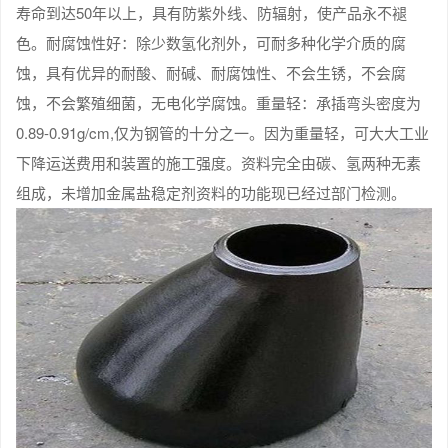
寿命到达50年以上，具有防紫外线、防辐射，使产品永不褪
色。耐腐蚀性好：除少数氢化剂外，可耐多种化学介质的腐
蚀，具有优异的耐酸、耐碱、耐腐蚀性、不会生锈，不会腐
蚀，不会繁殖细菌，无电化学腐蚀。重量轻：承插弯头密度为
0.89-0.91g/cm,仅为钢管的十分之一。因为重量轻，可大大工业
下降运送费用和装置的施工强度。资料完全由碳、氢两种无素
组成，未增加金属盐稳定剂资料的功能现已经过部门检测。