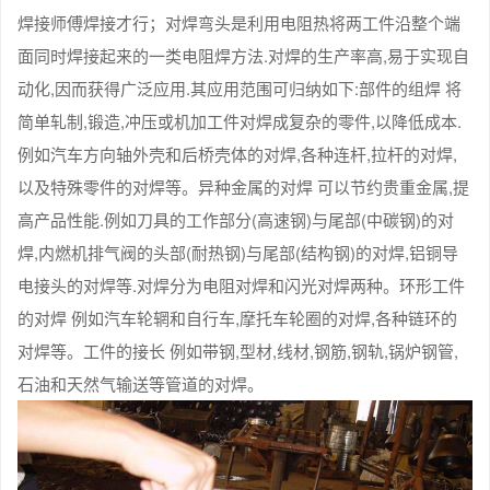
焊接师傅焊接才行；对焊弯头是利用电阻热将两工件沿整个端
面同时焊接起来的一类电阻焊方法.对焊的生产率高,易于实现自
动化,因而获得广泛应用.其应用范围可归纳如下:部件的组焊 将
简单轧制,锻造,冲压或机加工件对焊成复杂的零件,以降低成本.
例如汽车方向轴外壳和后桥壳体的对焊,各种连杆,拉杆的对焊,
以及特殊零件的对焊等。异种金属的对焊 可以节约贵重金属,提
高产品性能.例如刀具的工作部分(高速钢)与尾部(中碳钢)的对
焊,内燃机排气阀的头部(耐热钢)与尾部(结构钢)的对焊,铝铜导
电接头的对焊等.对焊分为电阻对焊和闪光对焊两种。环形工件
的对焊 例如汽车轮辋和自行车,摩托车轮圈的对焊,各种链环的
对焊等。工件的接长 例如带钢,型材,线材,钢筋,钢轨,锅炉钢管,
石油和天然气输送等管道的对焊。