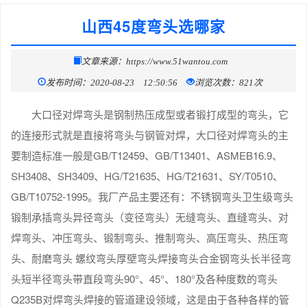
山西45度弯头选哪家
文章来源：https://www.51wantou.com
发布时间：2020-08-23 12:50:56
浏览次数：821次
大口径对焊弯头是钢制热压成型或者锻打成型的弯头，它
的连接形式就是直接将弯头与钢管对焊，大口径对焊弯头的主
要制造标准一般是GB/T12459、GB/T13401、ASMEB16.9、
SH3408、SH3409、HG/T21635、HG/T21631、SY/T0510、
GB/T10752-1995。我厂产品主要还有：不锈钢弯头卫生级弯头
锻制承插弯头异径弯头（变径弯头）无缝弯头、直缝弯头、对
焊弯头、冲压弯头、锻制弯头、推制弯头、高压弯头、热压弯
头、耐磨弯头 螺纹弯头厚壁弯头焊接弯头合金钢弯头长半径弯
头短半径弯头带直段弯头90°、45°、180°及各种度数的弯头
Q235B对焊弯头焊接的管道建设领域，这是由于各种各样的管