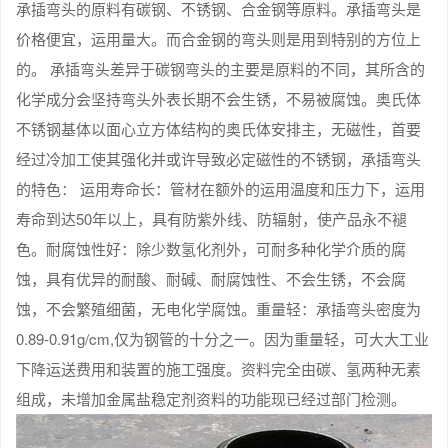
承插弯头的原料有碳钢、不锈钢、合金钢等原料。承插弯头是
价格便宜，运用量大。而合金钢的弯头则是用到特别的方位上
的。 承插弯头差异于碳钢弯头的主要是原料的不同，其所含的
化学成分会坚持弯头外表长期不会生锈，不易被腐蚀。奥氏体
不锈钢基体以面心立方体结构的奥氏体安排主，无磁性，首要
经过冷加工使其强化并或许导致必定磁性的不锈钢，承插弯头
的特色： 运用寿命长：管材在额外的运用温度和压力下，运用
寿命到达50年以上，具有防紫外线、防辐射，使产品永不褪
色。耐腐蚀性好：除少数氢化剂外，可耐多种化学介质的腐
蚀，具有优异的耐酸、耐碱、耐腐蚀性、不会生锈，不会腐
蚀，不会繁殖细菌，无电化学腐蚀。重量轻：承插弯头密度为
0.89-0.91g/cm,仅为钢管的十分之一。因为重量轻，可大大工业
下降运送费用和装置的施工强度。资料完全由碳、氢两种无素
组成，未增加金属盐稳定剂资料的功能现已经过部门检测。