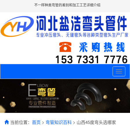
不一样种类弯管的差别和加工工艺详细介绍
Toggle
naviga
当前位置：
首页
>
弯管知识百科
> 山西45度弯头选哪家