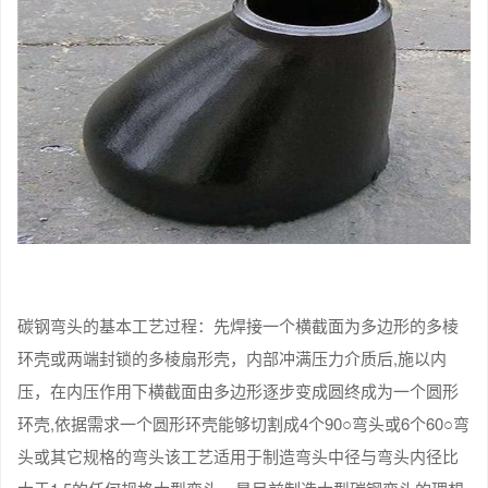
碳钢弯头的基本工艺过程：先焊接一个横截面为多边形的多棱
环壳或两端封锁的多棱扇形壳，内部冲满压力介质后,施以内
压，在内压作用下横截面由多边形逐步变成圆终成为一个圆形
环壳,依据需求一个圆形环壳能够切割成4个90○弯头或6个60○弯
头或其它规格的弯头该工艺适用于制造弯头中径与弯头内径比