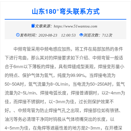
山东180°弯头联系方式
文章来源：https://www.51wantou.com
发布时间：2020-08-23 12:00:53
浏览次数：712次
中频弯管采用中频电感应加热，将工件在局部加热的条件
下进行弯曲，那么其对的焊接要求如下介绍、中频弯管一般适
合于6mm以下薄板的焊接，具有焊缝成型美观，焊接变形量小
的特点、保护气体为氩气，纯度为99.99%。当焊接电流为
50~50A时，氩气流量为8~0L/min，当电流为50~250A时，氩气
流量为2~5L/min、焊接电弧长度，焊接普通钢时，以2~4mm为
佳，而焊接不锈钢时，以~3mm为佳，过长则保护效果不
好。、中频弯管为防止焊接气孔之出现，焊接部位如有铁锈、
油污等务必清理干净同时钨极从气体喷嘴突出的长度，以
4~5mm为佳，在角焊等遮蔽性差的地方是2~3mm，在开槽深