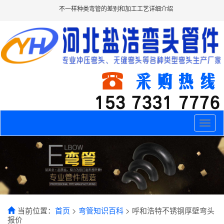
不一样种类弯管的差别和加工工艺详细介绍
Toggle
naviga
当前位置：
首页
>
弯管知识百科
> 呼和浩特不锈钢厚壁弯头
报价