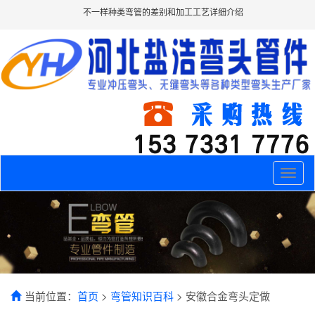
不一样种类弯管的差别和加工工艺详细介绍
Toggle
naviga
当前位置：
首页
>
弯管知识百科
> 安徽合金弯头定做