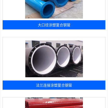
大口径涂塑复合钢管
法兰连接涂塑复合钢管