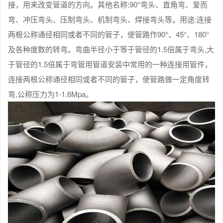
接，用来改变管道的方向。其他名称:90°弯头、直角弯、爱而
弯、冲压弯头、压制弯头、机制弯头、焊接弯头等。用途:连接
两根公称通径相同或者不同的管子，使管路作90°、45°、180°
及各种度数的转弯。弯曲半径小于等于管径的1.5倍属于弯头,大
于管径的1.5倍属于弯管用管道安装中常用的一种连接用管件，
连接两根公称通径相同或者不同的管子，使管路做一定角度转
弯,公称压力为1-1.6Mpa。