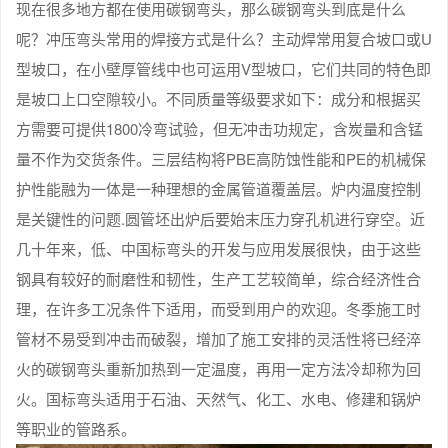
现在很多地方都在使用碳钢弯头，那么碳钢弯头到底是什么
呢？冲压弯头常用的焊接方式是什么？主动焊常用复合坡口或U
型坡口，在小壁厚管线中也可运用V型坡口，它们共同的特色即
是坡口上口空隙较小。不同质量等级要求如下：成分和根据买
方需要可提供1800冷弯试验，但无冲击功规定，含炭量和含锰
量不作为交货条件。三层结构将PBE高防蚀性能和PE的机械保
护性能融为一体是一种理想的金属管道覆盖层。炉内温度控制
是关键性的问题.圆管坯出炉后要始末压力穿孔机进行穿空。近
几十年来，低、中国标弯头的开发与应用发展很快，由于这些
钢具有较好的耐磨性和韧性，生产工艺较简单，综合经济性合
理，在许多工况条件下适用，而受到用户的欢迎。冬季施工时
管材不易受到冲击而破裂，增加了施工安排的灵活性将已经淬
火的碳钢弯头重新加热到一定温度，再用一定方法冷却称为回
火。国标弯头适用于石油、天然气、化工、水电、修建和锅炉
等职业的管路系。