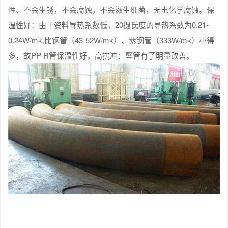
性、不会生锈，不会腐蚀，不会滋生细菌，无电化学腐蚀。保
温性好：由于资料导热系数低，20摄氏度的导热系数为0.21-
0.24W/mk,比钢管（43-52W/mk）、紫钢管（333W/mk）小得
多，故PP-R管保温性好，高抗冲：壁管有了明显改善。