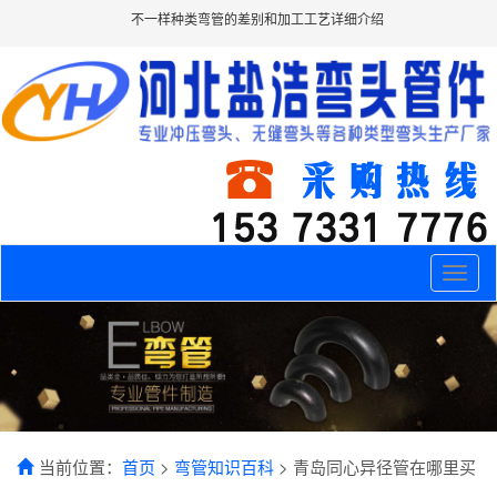
不一样种类弯管的差别和加工工艺详细介绍
Toggle
naviga
当前位置：
首页
>
弯管知识百科
> 青岛同心异径管在哪里买