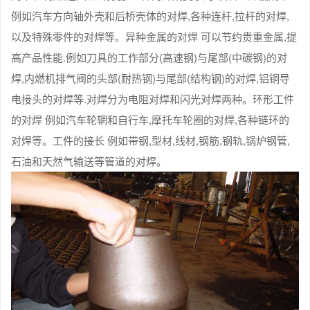
例如汽车方向轴外壳和后桥壳体的对焊,各种连杆,拉杆的对焊,
以及特殊零件的对焊等。异种金属的对焊 可以节约贵重金属,提
高产品性能.例如刀具的工作部分(高速钢)与尾部(中碳钢)的对
焊,内燃机排气阀的头部(耐热钢)与尾部(结构钢)的对焊,铝铜导
电接头的对焊等.对焊分为电阻对焊和闪光对焊两种。环形工件
的对焊 例如汽车轮辋和自行车,摩托车轮圈的对焊,各种链环的
对焊等。工件的接长 例如带钢,型材,线材,钢筋,钢轨,锅炉钢管,
石油和天然气输送等管道的对焊。