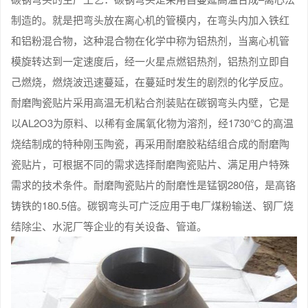
制造的。就是把弯头放在离心机的管模内，在弯头内加入铁红
和铝粉混合物，这种混合物在化学中称为铝热剂，当离心机管
模旋转达到一定速度后，经一火星点燃铝热剂，铝热剂立即自
己燃烧，燃烧波迅速蔓延，在蔓延时发生的剧烈的化学反应。
耐磨陶瓷贴片采用高温无机粘合剂装贴在碳钢弯头内壁，它是
以AL2O3为原料、以稀有金属氧化物为溶剂，经1730℃的高温
烧结制成的特种刚玉陶瓷，再采用耐磨胶粘结组合成的耐磨陶
瓷贴片，可根据不同的需求选择耐磨陶瓷贴片、满足用户特殊
需求的技术条件。耐磨陶瓷贴片的耐磨性是锰钢280倍，是高铬
铸铁的180.5倍。碳钢弯头可广泛应用于电厂煤粉输送、钢厂烧
结除尘、水泥厂等企业的有关设备、管道。