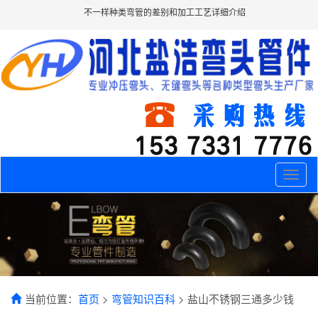
不一样种类弯管的差别和加工工艺详细介绍
Toggle
naviga
当前位置：
首页
>
弯管知识百科
> 盐山不锈钢三通多少钱