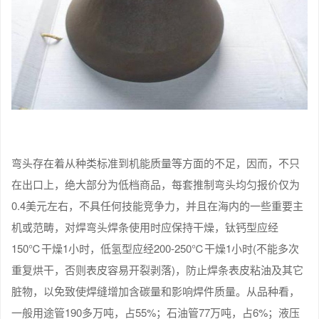
弯头存在着从种类标准到机能质量等方面的不足，因而，不只
在出口上，绝大部分为低档商品，每套推制弯头均匀报价仅为
0.4美元左右，不具任何技能竞争力，并且在海内的一些重要主
机或范畴，对焊弯头焊条使用时应保持干燥，钛钙型应经
150℃干燥1小时，低氢型应经200-250℃干燥1小时(不能多次
重复烘干，否则表皮容易开裂剥落)，防止焊条表皮粘油及其它
脏物，以免致使焊缝增加含碳量和影响焊件质量。从品种看，
一般用途管190多万吨，占55%；石油管77万吨，占6%；液压