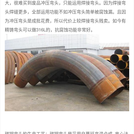
大，很难买到废品冲压弯头，只能运用焊接弯头。因为焊接弯
头焊缝更多，全部运用功能不如冲压弯头简单被腐蚀漏。且因
为冲压弯头是成批花费，所以代价上较焊接弯头贱卖。如今有
精铸弯头可以做316L的，抗腐蚀功能非常好。
碳钢弯头的生产工艺：碳钢弯头是采用自蔓延高温合成–离心法