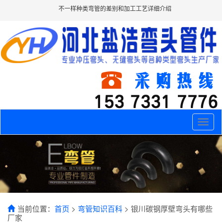
不一样种类弯管的差别和加工工艺详细介绍
Toggle
naviga
当前位置：
首页
>
弯管知识百科
> 银川碳钢厚壁弯头有哪些
厂家