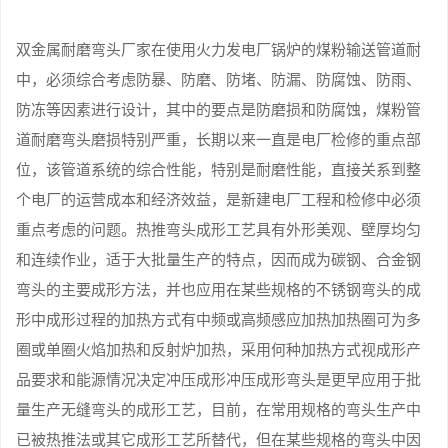
双金属耐磨弯头厂家在使用火力发电厂锅炉的煤粉输送管道耐
中，必须综合考虑防暴、防磨、防堵、防漏、防腐蚀、防雨、
防冻等因素进行设计，其中的要点是防磨损和防腐蚀，煤粉管
道耐磨弯头磨损特别严重，长期以来一直是电厂检修的重点部
位，该管道系统的综合性能，特别是耐磨性能，直接关系到整
个电厂的运营成本和经济效益，是新建电厂工程和检修中必须
重点考虑的问题。热推弯头成形工艺具有外形美观、壁厚均匀
和连续作业，适于大批量生产的特点，因而成为碳钢、合金钢
弯头的主要成形方法，并也应用在某些规格的不锈钢弯头的成
形中成形过程的加热方式有中频或高频感应加热加热圈可为多
圈或单圈火焰加热和反射炉加热，采用何种加热方式视成形产
品要求和能源情况决定冲压成形冲压成形弯头是更早应用于批
量生产无缝弯头的成形工艺，目前，在常用规格的弯头生产中
已被热推法或其它成形工艺所替代，但在某些规格的弯头中因