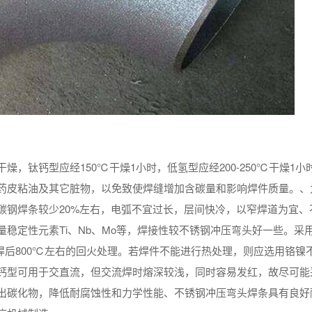
，钛钙型应经150℃干燥1小时，低氢型应经200-250℃干燥1小
药皮粘油及其它脏物，以免致使焊缝增加含碳量和影响焊件质量。、
碳钢焊条较少20%左右，电弧不宜过长，层间快冷，以窄焊道为宜、
稳定性元素Ti、Nb、Mo等，焊接性较不锈钢冲压弯头好一些。采
焊后800℃左右的回火处理。若焊件不能进行热处理，则应选用铬镍
钙型可用于交直流，但交流焊时熔深较浅，同时容易发红，故尽可能
出碳化物，降低耐腐蚀性和力学性能、不锈钢冲压弯头焊条具有良好