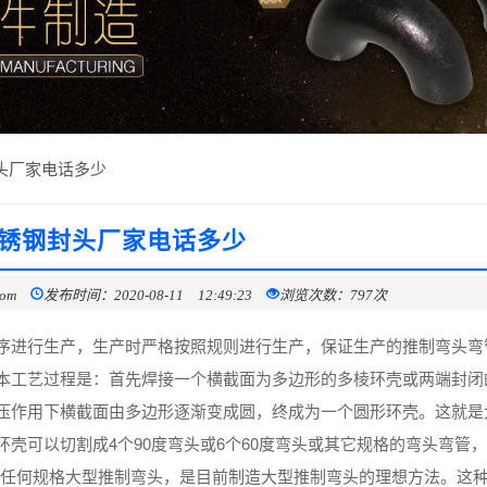
头厂家电话多少
锈钢封头厂家电话多少
com
发布时间：2020-08-11 12:49:23
浏览次数：797次
序进行生产，生产时严格按照规则进行生产，保证生产的推制弯头弯
本工艺过程是：首先焊接一个横截面为多边形的多棱环壳或两端封闭
压作用下横截面由多边形逐渐变成圆，终成为一个圆形环壳。这就是
壳可以切割成4个90度弯头或6个60度弯头或其它规格的弯头弯管
的任何规格大型推制弯头，是目前制造大型推制弯头的理想方法。这