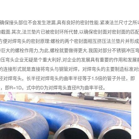
确保接头部位不会发生泄漏,具有良好的密封性能.紧凑法兰尺寸之所
截面.其次,法兰垫片已被密封环所代替,以确保密封面对密封面的匹配.
方便对焊弯头的密封原理:螺栓的两个密封面相互挤压法兰垫片并形成
持巨大的螺栓作用力,为此,螺栓就要做得更大.我国对部分不锈钢冲压
钢冲压弯头企业无疑是个重大利好,对企业的发展具有重要的作用和发展前
的连接形式就是直接将弯头与钢管对焊，对焊弯头的主要制造标准对
对焊弯头。长半径对焊弯头的曲率半径等于1.5倍的管子外径，即
径，即R=1D。式中的D为对焊弯头直径R为曲率半径。