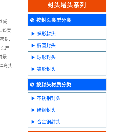
封头堵头系列
按封头类型分类
以减
45度
蝶形封头
密封,
椭圆封头
弯头产
景.
球形封头
焊弯头
锥形封头
按封头材质分类
不锈钢封头
碳钢封头
合金钢封头