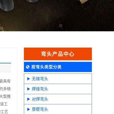
弯头产品中心
按弯头类型分类
无缝弯头
管具有
的多棱
焊接弯头
大型推
对焊弯头
，该工
厚壁弯头
种工艺