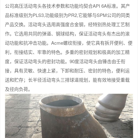
公司高压活动弯头各技术参数和功能均契合API 6A标准。其产
品标准级别为PLS3,功能级别为PR2,它能够与SPM公司的同类
产品交换。活动弯头选用高强度合金钢，经特别热处理工艺制
作。它选用共同的弹道、钢球结构，保证活动弯头有杰出的滚
动功能和抗冲击功能。Acme螺纹衔接，使它具有拆开便利、便
利，衔接结实、牢靠的特色。多重的密封规划和极高的加工精
度，保证活动弯头的密封功能。90度活动弯头由锤击由壬衔
接，具有灵敏、快速上紧，下卸和耐压、密封的特色，便利运
送和贮存；长半径活动弯头三排球道规划，能有效地接受重载
及径向负荷。