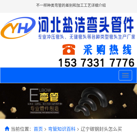
不一样种类弯管的差别和加工工艺详细介绍
Toggle
naviga
当前位置：
首页
>
弯管知识百科
> 辽宁碳钢封头怎么买