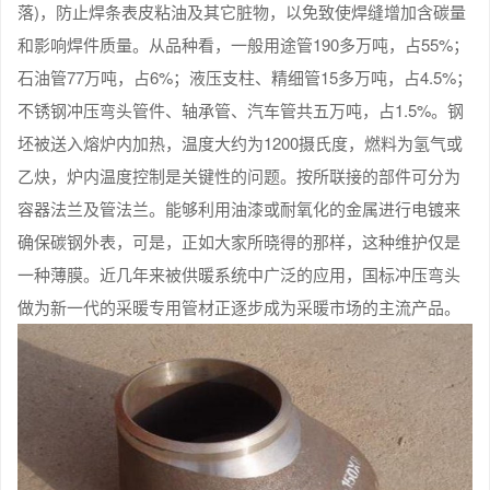
落)，防止焊条表皮粘油及其它脏物，以免致使焊缝增加含碳量
和影响焊件质量。从品种看，一般用途管190多万吨，占55%；
石油管77万吨，占6%；液压支柱、精细管15多万吨，占4.5%；
不锈钢冲压弯头管件、轴承管、汽车管共五万吨，占1.5%。钢
坯被送入熔炉内加热，温度大约为1200摄氏度，燃料为氢气或
乙炔，炉内温度控制是关键性的问题。按所联接的部件可分为
容器法兰及管法兰。能够利用油漆或耐氧化的金属进行电镀来
确保碳钢外表，可是，正如大家所晓得的那样，这种维护仅是
一种薄膜。近几年来被供暖系统中广泛的应用，国标冲压弯头
做为新一代的采暖专用管材正逐步成为采暖市场的主流产品。